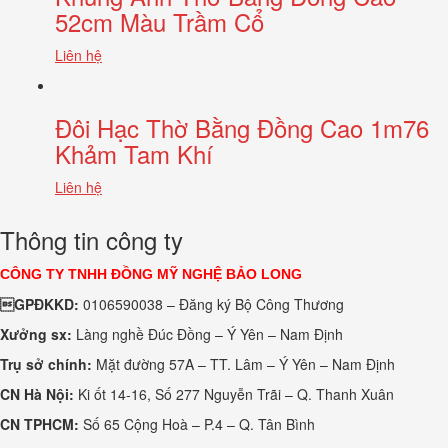
52cm Màu Trầm Cổ
Liên hệ
Đôi Hạc Thờ Bằng Đồng Cao 1m76
Khảm Tam Khí
Liên hệ
Thông tin công ty
CÔNG TY TNHH ĐỒNG MỸ NGHỆ BẢO LONG
GPĐKKD:
0106590038 – Đăng ký Bộ Công Thương
Xưởng sx:
Làng nghề Đúc Đồng – Ý Yên – Nam Định
Trụ sở chính:
Mặt đường 57A – TT. Lâm – Ý Yên – Nam Định
CN Hà Nội:
Ki ốt 14-16, Số 277 Nguyễn Trãi – Q. Thanh Xuân
CN TPHCM:
Số 65 Cộng Hoà – P.4 – Q. Tân Bình