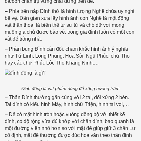
ba/bốn chân trụ vững chãi đứng trên đế.
– Phía trên nắp Đỉnh thờ là hình tượng Nghê chúa uy nghi,
bệ vệ. Dân gian xưa lấy hình ảnh con Nghê là một động
vật thần thoại là biến thể từ sư tử và chó dữ với mong
muốn gia chủ được bảo vệ, trong gia đình luôn có một con
vật để trông nhà.
– Phần bụng Đỉnh cân đối, chạm khắc hình ảnh ý nghĩa
như Tứ Linh, Long Phụng, Hoa Sòi, Ngũ Phúc, chữ Thọ
hay các chữ Phúc Lộc Thọ Khang Ninh,…
Đỉnh đồng là vật phẩm dùng để xông hương trầm
– Thân Đỉnh thường gắn cùng với 2 tai, đối xứng 2 bên.
Tai đỉnh có kiểu hình Mây, hình chữ Triện, hình tai voi,…
– Đế có mặt hình tròn hoặc vuông đồng bộ với thiết kế
đỉnh, có độ rộng vừa đủ khớp với chân đỉnh, bao quanh là
một đường viền nhô hơn so với mặt đế giúp giữ 3 chân Lư
cố định, mặt đế thường được đúc hoa văn theo thân đỉnh