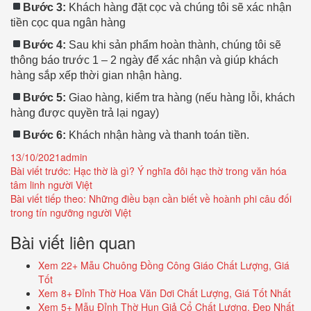
Bước 3:
Khách hàng đặt cọc và chúng tôi sẽ xác nhận
tiền cọc qua ngân hàng
Bước 4:
Sau khi sản phẩm hoàn thành, chúng tôi sẽ
thông báo trước 1 – 2 ngày để xác nhận và giúp khách
hàng sắp xếp thời gian nhận hàng.
Bước 5:
Giao hàng, kiểm tra hàng (nếu hàng lỗi, khách
hàng được quyền trả lại ngay)
Bước 6:
Khách nhận hàng và thanh toán tiền.
Đăng
Tác
13/10/2021
admin
Điều
ngày:
giả:
Bài viết trước:
Hạc thờ là gì? Ý nghĩa đôi hạc thờ trong văn hóa
tâm linh người Việt
hướng
Bài viết tiếp theo:
Những điều bạn cần biết về hoành phi câu đối
bài
trong tín ngưỡng người Việt
viết
Bài viết liên quan
Xem 22+ Mẫu Chuông Đồng Công Giáo Chất Lượng, Giá
Tốt
Xem 8+ Đỉnh Thờ Hoa Văn Dơi Chất Lượng, Giá Tốt Nhất
Xem 5+ Mẫu Đỉnh Thờ Hun Giả Cổ Chất Lượng, Đẹp Nhất