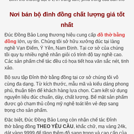
Nơi bán bộ đỉnh đồng chất lượng giá tốt
nhất
Đúc Đồng Bảo Long thương hiệu cung cấp
đồ thờ bằng
đồng
lớn, uy tín. Chúng tôi sở hữu xưởng đúc tại làng
nghề Vạn Điểm, Ý Yên, Nam Định. Tại cơ sở của chúng
tôi quy tụ nhiều nghệ nhân giỏi có trình độ tay nghề cao.
Các sản phẩm chế tác đều có họa tiết hoa văn sắc nét, tinh
xảo.
Bộ sưu tập Đỉnh thờ bằng đồng tại cơ sở chúng tôi vô
cùng đa dạng. Từ kích thước, mẫu mã và kiểu dáng phong
phú, thuận tiện để khách hàng lựa chọn. Cam kết sử dụng
nguyên liệu đúc chuẩn, dày, chất lượng. Bể mặt sản phẩm
được gò chạm thủ công mỹ nghệ toát lên vẻ đẹp sang
trọng cho sản phẩm.
Đặc biệt, Đúc Đồng Bảo Long còn nhận chế tác Đỉnh
thờ bằng đồng
THEO YÊU CẦU
, khắc chữ, mạ vàng 24k,
dát vàng 9999 để tăng thêm độ sang trọng và cao cấp của