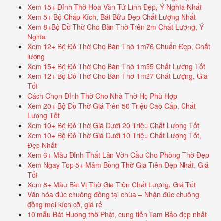
Xem 15+ Đỉnh Thờ Hoa Văn Tứ Linh Đẹp, Ý Nghĩa Nhất
Xem 5+ Bộ Chấp Kích, Bát Bửu Đẹp Chất Lượng Nhất
Xem 8+Bộ Đồ Thờ Cho Bàn Thờ Trên 2m Chất Lượng, Ý
Nghĩa
Xem 12+ Bộ Đồ Thờ Cho Bàn Thờ 1m76 Chuẩn Đẹp, Chất
lượng
Xem 15+ Bộ Đồ Thờ Cho Bàn Thờ 1m55 Chất Lượng Tốt
Xem 12+ Bộ Đồ Thờ Cho Bàn Thờ 1m27 Chất Lượng, Giá
Tốt
Cách Chọn Đỉnh Thờ Cho Nhà Thờ Họ Phù Hợp
Xem 20+ Bộ Đồ Thờ Giá Trên 50 Triệu Cao Cấp, Chất
Lượng Tốt
Xem 10+ Bộ Đồ Thờ Giá Dưới 20 Triệu Chất Lượng Tốt
Xem 10+ Bộ Đồ Thờ Giá Dưới 10 Triệu Chất Lượng Tốt,
Đẹp Nhất
Xem 6+ Mẫu Đỉnh Thất Lân Vờn Cầu Cho Phòng Thờ Đẹp
Xem Ngay Top 5+ Mâm Bồng Thờ Gia Tiên Đẹp Nhất, Giá
Tốt
Xem 8+ Mẫu Bài Vị Thờ Gia Tiên Chất Lượng, Giá Tốt
Văn hóa đúc chuông đồng tại chùa – Nhận đúc chuông
đồng mọi kích cỡ, giá rẻ
10 mẫu Bát Hương thờ Phật, cung tiến Tam Bảo đẹp nhất