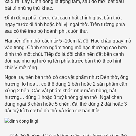
xa xưa. Lấy Đỉnh đồng là trọng tâm, sau đó mới bắt đầu
bài trí những thứ khác.
Đỉnh đồng phải được đặt cao nhất chính giữa bàn thờ,
ngay trước di ảnh hoặc bài vị, ngai thờ. Trên tường phía
sau có thể treo bộ hoành phi, cuốn thư.
Hai bên đỉnh thờ cách từ 5 -10cm là đôi Hạc chầu quay mỏ
vào trong. Cành sen ngậm trong mỏ hạc thường cao hơn
đỉnh thờ một chút. Tiếp đó là đôi chân nến đặt bên cạnh
đôi hạc nhưng hướng lên phía trước bàn thờ theo hình
chữ V mở rộng.
Ngoài ra, trên bàn thờ có các vật phẩm như: Đèn thờ, ống
hương, lọ hoa… có thể dùng 1 bên hoặc 2 sản phẩm cân
xứng 2 bên. Các vật phẩm khác như mâm bồng, bát
hương… dùng 1 hoặc 3 tuỳ không gian thờ. Ngai chén
dùng ngai 3 chén hoặc 5 chén, đài thờ dùng 2 đài hoặc 3
đài tuỳ kích cỡ bộ đồ thờ và kích cỡ bàn thờ.
Đỉnh thờ thường đặt ở vị trí trung tâm, phía trong của bàn thờ