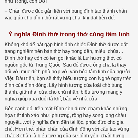
như Rồng, con Dơi
– Chân được đúc gắn liền với bụng đỉnh tạo thành chân
vạc giúp cho đỉnh thờ rất vững chãi khi đặt trên đế.
Ý nghĩa Đỉnh thờ trong thờ cúng tâm linh
Không khó để bắt gặp hình ảnh chiếc Đỉnh thờ được đặt
trang nghiêm trên bàn thờ hay trong đền, miếu, chùa…
Đỉnh thờ hay còn có tên gọi khác là Lư hương thờ, có
nguồn gốc từ Trung Quốc. Sau đó được ông cha ta thay
đổi với mục đích phù hợp với văn hóa tâm linh của người
Việt. Đầu tiên, bạn sẽ thấy biểu tượng con Nghê ngay trên
đỉnh của đỉnh đồng. Lấy hình tượng của loài chó trung
thành, giữ nhà, cửa cho chủ nhân, biểu tượng mang ý
nghĩa giúp xua đuổi tà khí, bảo vệ nhà cửa.
Bên cạnh đó, trên mặt Đỉnh còn được chạm khắc những
họa tiết tinh xảo như: phượng, rồng hay song long chầu
nguyệt…với ý nghĩa đem đến tài lộc, phúc đức cho gia
chủ. Hơn thế, phần chân của đỉnh đồng với cấu tạo vững
chắc 3 chân là biểu tượng của sự bình yên, chấn hưng