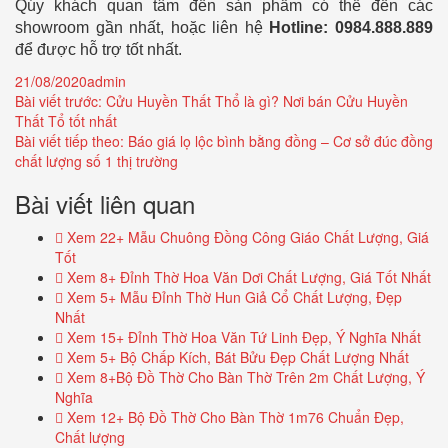
Qúy khách quan tâm đến sản phẩm có thể đến các
showroom gần nhất, hoặc liên hệ
Hotline: 0984.888.889
để được hỗ trợ tốt nhất.
Đăng
Tác
21/08/2020
admin
Điều
ngày:
giả:
Bài viết trước:
Cửu Huyền Thất Thổ là gì? Nơi bán Cửu Huyền
Thất Tổ tốt nhất
hướng
Bài viết tiếp theo:
Báo giá lọ lộc bình bằng đồng – Cơ sở đúc đồng
bài
chất lượng số 1 thị trường
viết
Bài viết liên quan
Xem 22+ Mẫu Chuông Đồng Công Giáo Chất Lượng, Giá
Tốt
Xem 8+ Đỉnh Thờ Hoa Văn Dơi Chất Lượng, Giá Tốt Nhất
Xem 5+ Mẫu Đỉnh Thờ Hun Giả Cổ Chất Lượng, Đẹp
Nhất
Xem 15+ Đỉnh Thờ Hoa Văn Tứ Linh Đẹp, Ý Nghĩa Nhất
Xem 5+ Bộ Chấp Kích, Bát Bửu Đẹp Chất Lượng Nhất
Xem 8+Bộ Đồ Thờ Cho Bàn Thờ Trên 2m Chất Lượng, Ý
Nghĩa
Xem 12+ Bộ Đồ Thờ Cho Bàn Thờ 1m76 Chuẩn Đẹp,
Chất lượng