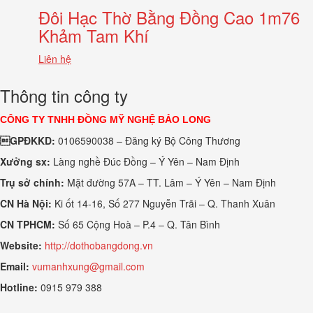
Đôi Hạc Thờ Bằng Đồng Cao 1m76
Khảm Tam Khí
Liên hệ
Thông tin công ty
CÔNG TY TNHH ĐỒNG MỸ NGHỆ BẢO LONG
GPĐKKD:
0106590038 – Đăng ký Bộ Công Thương
Xưởng sx:
Làng nghề Đúc Đồng – Ý Yên – Nam Định
Trụ sở chính:
Mặt đường 57A – TT. Lâm – Ý Yên – Nam Định
CN Hà Nội:
Ki ốt 14-16, Số 277 Nguyễn Trãi – Q. Thanh Xuân
CN TPHCM:
Số 65 Cộng Hoà – P.4 – Q. Tân Bình
Website:
http://dothobangdong.vn
Email:
vumanhxung@gmail.com
Hotline:
0915 979 388