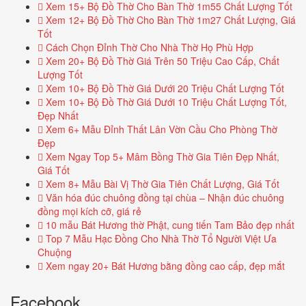
Xem 15+ Bộ Đồ Thờ Cho Bàn Thờ 1m55 Chất Lượng Tốt
Xem 12+ Bộ Đồ Thờ Cho Bàn Thờ 1m27 Chất Lượng, Giá
Tốt
Cách Chọn Đỉnh Thờ Cho Nhà Thờ Họ Phù Hợp
Xem 20+ Bộ Đồ Thờ Giá Trên 50 Triệu Cao Cấp, Chất
Lượng Tốt
Xem 10+ Bộ Đồ Thờ Giá Dưới 20 Triệu Chất Lượng Tốt
Xem 10+ Bộ Đồ Thờ Giá Dưới 10 Triệu Chất Lượng Tốt,
Đẹp Nhất
Xem 6+ Mẫu Đỉnh Thất Lân Vờn Cầu Cho Phòng Thờ
Đẹp
Xem Ngay Top 5+ Mâm Bồng Thờ Gia Tiên Đẹp Nhất,
Giá Tốt
Xem 8+ Mẫu Bài Vị Thờ Gia Tiên Chất Lượng, Giá Tốt
Văn hóa đúc chuông đồng tại chùa – Nhận đúc chuông
đồng mọi kích cỡ, giá rẻ
10 mẫu Bát Hương thờ Phật, cung tiến Tam Bảo đẹp nhất
Top 7 Mẫu Hạc Đồng Cho Nhà Thờ Tổ Người Việt Ưa
Chuộng
Xem ngay 20+ Bát Hương bằng đồng cao cấp, đẹp mắt
Facebook