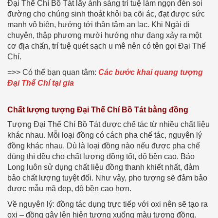
Đại Thế Chí Bồ Tát lấy ánh sáng trí tuệ làm ngọn đèn soi
đường cho chúng sinh thoát khỏi ba cõi ác, đạt được sức
mạnh vô biên, hướng tới thân tâm an lạc. Khi Ngài di
chuyên, thập phương mười hướng như đang xảy ra một
cơ địa chấn, trí tuệ quét sạch u mê nên có tên gọi Đại Thế
Chí.
=>> Có thể bạn quan tâm:
Các bước khai quang tượng
Đại Thế Chí tại gia
Chất lượng tượng Đại Thế Chí Bồ Tát bằng đồng
Tượng Đại Thế Chí Bồ Tát được chế tác từ nhiều chất liệu
khác nhau. Mỗi loại đồng có cách pha chế tác, nguyên lý
đồng khác nhau. Dù là loại đồng nào nếu được pha chế
đúng thì đều cho chất lượng đồng tốt, độ bền cao. Bảo
Long luôn sử dụng chất liệu đồng thanh khiết nhất, đảm
bảo chất lượng tuyệt đối. Như vậy, pho tượng sẽ đảm bảo
được mẫu mã đẹp, độ bền cao hơn.
Về nguyên lý: đồng tác dụng trực tiếp với oxi nên sẽ tạo ra
oxi – đồng gây lên hiện tượng xuống màu tượng đồng.