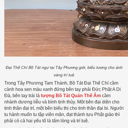
Đại Thế Chí Bồ Tát ngự tại Tây Phương giới, biểu tượng cho ánh
sáng trí tuệ
Trong Tây Phương Tam Thánh, Bồ Tát Ðại Thế Chí cầm
cành hoa sen màu xanh đứng bên tay phải Ðức Phật A Di
Ðà, bên tay trái là
tượng Bồ Tát Quán Thế Âm
cầm
nhành dương liễu và bình tịnh thủy. Một bên đại diện cho
tinh thần đại trí, một bên biểu thị cho tinh thần đại bi. Người
tu hành muốn tu tập viên mãn, đạt thành tựu Phật giáo thì
phải có cả hai yếu tố là tấm lòng và trí tuệ.