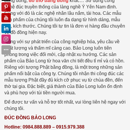
bằng đồng,
đồ thờ bằng đồng
khác… Sử dụng công
nghệ đúc truyền thống của làng nghề Ý Yên Nam định.
Cùng với đó là các nghệ nhân lâu nắm, tài hoa. Các mẫu
sản phẩm của chúng tôi luôn đa dạng từ hình dáng, mẫu
mã, kích thước. Chúng tôi tự tin là đơn vị hàng đầu chuyên
về đồ đồng hiện nay.
Cùng với sự phát triển của công nghiệp hóa, yêu cầu về
chất lượng và thẩm mĩ càng cao. Bảo Long luôn tiên
phong trong việc đổi mới, cập nhật xu hướng. Các sản
phẩm của Bảo Long từ hoa văn chi tiết đều tỉ mỉ và có hồn.
Riêng với tượng Phật bằng đồng, là một trong những sản
phẩm nổi bật của công ty. Chúng tôi nhận thi công đúc các
mẫu tượng Phật đầy đủ kích cỡ phục vụ từ chùa đền, đến
thờ tại gia. Đặc biệt, giá thành của Bảo Long luôn ổn định
và phù hợp với túi tiền người mua.
Để được tư vấn và hỗ trợ tốt nhất, vui lòng liên hệ ngay với
chúng tôi.
ĐÚC ĐỒNG BẢO LONG
Hotline: 0984.888.889 – 0915.979.388