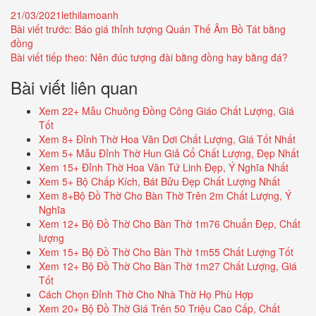
Đăng
Tác
21/03/2021
lethilamoanh
Điều
ngày:
giả:
Bài viết trước:
Báo giá thỉnh tượng Quán Thế Âm Bồ Tát bằng
đồng
hướng
Bài viết tiếp theo:
Nên đúc tượng đài bằng đồng hay bằng đá?
bài
Bài viết liên quan
viết
Xem 22+ Mẫu Chuông Đồng Công Giáo Chất Lượng, Giá
Tốt
Xem 8+ Đỉnh Thờ Hoa Văn Dơi Chất Lượng, Giá Tốt Nhất
Xem 5+ Mẫu Đỉnh Thờ Hun Giả Cổ Chất Lượng, Đẹp Nhất
Xem 15+ Đỉnh Thờ Hoa Văn Tứ Linh Đẹp, Ý Nghĩa Nhất
Xem 5+ Bộ Chấp Kích, Bát Bửu Đẹp Chất Lượng Nhất
Xem 8+Bộ Đồ Thờ Cho Bàn Thờ Trên 2m Chất Lượng, Ý
Nghĩa
Xem 12+ Bộ Đồ Thờ Cho Bàn Thờ 1m76 Chuẩn Đẹp, Chất
lượng
Xem 15+ Bộ Đồ Thờ Cho Bàn Thờ 1m55 Chất Lượng Tốt
Xem 12+ Bộ Đồ Thờ Cho Bàn Thờ 1m27 Chất Lượng, Giá
Tốt
Cách Chọn Đỉnh Thờ Cho Nhà Thờ Họ Phù Hợp
Xem 20+ Bộ Đồ Thờ Giá Trên 50 Triệu Cao Cấp, Chất