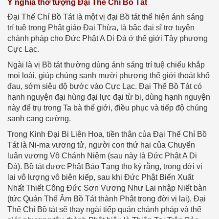
Ý nghĩa thờ tượng Đại Thế Chí Bồ Tát
Đại Thế Chí Bồ Tát là một vị đại Bồ tát thể hiện ánh sáng
trí tuệ trong Phật giáo Đại Thừa, là bậc đại sĩ trợ tuyên
chánh pháp cho Đức Phật A Di Đà ở thế giới Tây phương
Cực Lạc.
Ngài là vị Bồ tát thường dùng ánh sáng trí tuệ chiếu khắp
mọi loài, giúp chúng sanh mười phương thế giới thoát khổ
đau, sớm siêu độ bước vào Cực Lạc. Đại Thế Bồ Tát có
hạnh nguyện đại hùng đại lực đại từ bi, dùng hạnh nguyện
này để trụ trong Ta bà thế giới, điều phục và tiếp độ chúng
sanh cang cường.
Trong Kinh Đại Bi Liên Hoa, tiền thân của Đại Thế Chí Bồ
Tát là Ni-ma vương tử, người con thứ hai của Chuyển
luân vương Vô Chánh Niệm (sau này là Đức Phật A Di
Đà). Bồ tát được Phật Bảo Tạng thọ ký rằng, trong đời vị
lai vô lượng vô biên kiếp, sau khi Đức Phật Biến Xuất
Nhất Thiết Công Đức Sơn Vương Như Lai nhập Niết bàn
(tức Quán Thế Âm Bồ Tát thành Phật trong đời vị lai), Đại
Thế Chí Bồ tát sẽ thay ngài tiếp quản chánh pháp và thế