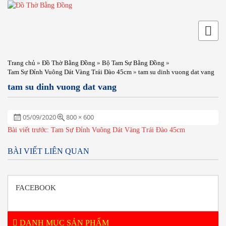
Trang chủ
»
Đồ Thờ Bằng Đồng
»
Bộ Tam Sự Bằng Đồng
»
Tam Sự Đỉnh Vuông Dát Vàng Trái Đào 45cm
»
tam su dinh vuong dat vang
tam su dinh vuong dat vang
Đăng
Full
05/09/2020
800 × 600
ngày:
size
ĐIỀU
Bài viết trước:
Tam Sự Đỉnh Vuông Dát Vàng Trái Đào 45cm
HƯỚNG
BÀI
BÀI VIẾT LIÊN QUAN
VIẾT
FACEBOOK
DANH MỤC SẢN PHẨM