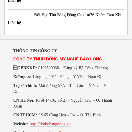
Liên hệ
Đôi Hạc Thờ Bằng Đồng Cao 1m76 Khảm Tam Khí
Liên hệ
THÔNG TIN CÔNG TY
CÔNG TY TNHH ĐỒNG MỸ NGHỆ BẢO LONG
GPĐKKD:
0106590038 – Đăng ký Bộ Công Thương
Xưởng sx:
Làng nghề Đúc Đồng – Ý Yên – Nam Định
Trụ sở chính:
Mặt đường 57A – TT. Lâm – Ý Yên – Nam
Định
CN Hà Nội:
Ki ốt 14-16, Số 277 Nguyễn Trãi – Q. Thanh
Xuân
CN TPHCM:
Số 65 Cộng Hoà – P.4 – Q. Tân Bình
Website:
http://dothobangdong.vn