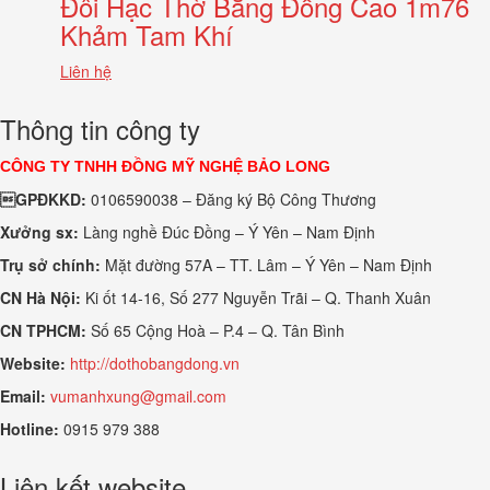
Đôi Hạc Thờ Bằng Đồng Cao 1m76
Khảm Tam Khí
Liên hệ
Thông tin công ty
CÔNG TY TNHH ĐỒNG MỸ NGHỆ BẢO LONG
GPĐKKD:
0106590038 – Đăng ký Bộ Công Thương
Xưởng sx:
Làng nghề Đúc Đồng – Ý Yên – Nam Định
Trụ sở chính:
Mặt đường 57A – TT. Lâm – Ý Yên – Nam Định
CN Hà Nội:
Ki ốt 14-16, Số 277 Nguyễn Trãi – Q. Thanh Xuân
CN TPHCM:
Số 65 Cộng Hoà – P.4 – Q. Tân Bình
Website:
http://dothobangdong.vn
Email:
vumanhxung@gmail.com
Hotline:
0915 979 388
Liên kết website