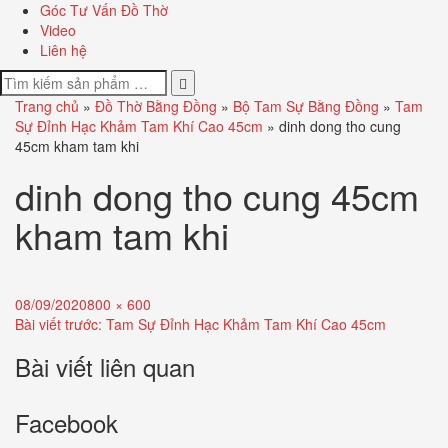
Góc Tư Vấn Đồ Thờ
Video
Liên hệ
Trang chủ
»
Đồ Thờ Bằng Đồng
»
Bộ Tam Sự Bằng Đồng
»
Tam
Sự Đỉnh Hạc Khảm Tam Khí Cao 45cm
»
dinh dong tho cung
45cm kham tam khi
dinh dong tho cung 45cm
kham tam khi
Đăng
Full
08/09/2020
800 × 600
Điều
ngày:
size
Bài viết trước:
Tam Sự Đỉnh Hạc Khảm Tam Khí Cao 45cm
hướng
Bài viết liên quan
bài
Facebook
viết