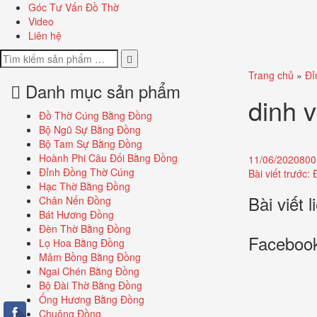
Góc Tư Vấn Đồ Thờ
Video
Liên hệ
Trang chủ
»
Đỉ
Danh mục sản phẩm
dinh 
Đồ Thờ Cúng Bằng Đồng
Bộ Ngũ Sự Bằng Đồng
Bộ Tam Sự Bằng Đồng
Hoành Phi Câu Đối Bằng Đồng
Đăng
Full
11/06/2020
800
Điều
Đỉnh Đồng Thờ Cúng
ngày:
size
Bài viết trước:
Hạc Thờ Bằng Đồng
hướng
Bài viết 
Chân Nến Đồng
Bát Hương Đồng
bài
Đèn Thờ Bằng Đồng
Faceboo
viết
Lọ Hoa Bằng Đồng
Mâm Bồng Bằng Đồng
Ngai Chén Bằng Đồng
Bộ Đài Thờ Bằng Đồng
Ống Hương Bằng Đồng
Chuông Đồng