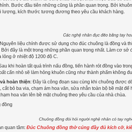
hỉnh. Bước đầu tiên những cũng là phần quan trọng. Bởi khuôn
i lượng, kích thước tương đương theo yêu cầu khách hàng.
Các nghệ nhân đục đẽo bằng tay hoà
 Nguyên liệu chính được sử dụng cho đúc chuông là đồng và thi
. Bởi đây là một trong những phần quan trọng nhất. Làm cơ sở đ
 lỏng ở nhiệt độ 1200 độ C.
 Sau khi hoàn tất quá trình nấu đồng, tiến hành rót đồng vào tron
 bất cẩn nhỏ sẽ làm hỏng khuôn cũng như thành phẩm không đ
và hoàn thiện
: Đây là công đoạn sau cùng khi chuông được dỡ 
 cắt bỏ ba via, chạm ám hoa văn, sửa nhẵn toàn bộ bề mặt để 
 chạm hoa văn lên bề mặt chuông theo yêu cầu của nhà chùa.
Chuông đồng đòi hỏi người nghệ nhân có tay nghề
ạn quan tâm:
Đúc Chuông đồng thờ cúng đầy đủ kích cỡ, ki