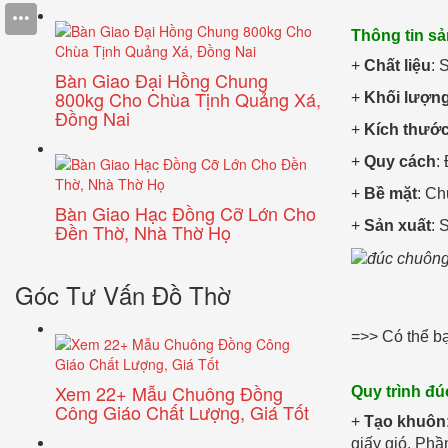
Thông tin s
+
Chất liệu
: 
Bàn Giao Đại Hồng Chung
800kg Cho Chùa Tịnh Quảng Xá,
+
Khối lượn
Đồng Nai
+
Kích thướ
+
Quy cách
:
+
Bề mặt
: Ch
Bàn Giao Hạc Đồng Cỡ Lớn Cho
+
Sản xuất
: 
Đền Thờ, Nhà Thờ Họ
Góc Tư Vấn Đồ Thờ
=>> Có thể b
Xem 22+ Mẫu Chuông Đồng
Quy trình đ
Công Giáo Chất Lượng, Giá Tốt
+
Tạo khuôn
giấy gió. Phầ