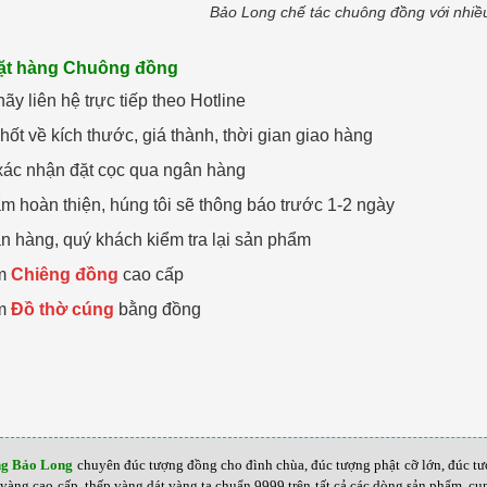
Bảo Long chế tác chuông đồng với nhiề
đặt hàng Chuông đồng
ãy liên hệ trực tiếp theo Hotline
hốt về kích thước, giá thành, thời gian giao hàng
 xác nhận đặt cọc qua ngân hàng
m hoàn thiện, húng tôi sẽ thông báo trước 1-2 ngày
n hàng, quý khách kiểm tra lại sản phẩm
êm
Chiêng đồng
cao cấp
êm
Đồ thờ cúng
bằng đồng
ng Bảo Long
chuyên đúc tượng đồng cho đình chùa, đúc tượng phật cỡ lớn, đúc t
vàng cao cấp, thếp vàng dát vàng ta chuẩn 9999 trên tất cả các dòng sản phẩm, 