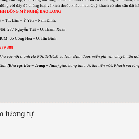
đồng với đầy đủ chủng loại và kích thước khác nhau
.
Quý khách có nhu cầu đặt hàn
NHH ĐỒNG MỸ NGHỆ BẢO LONG
N – TT. Lâm – Ý Yên – Nam Định.
Nội: 277 Nguyễn Trãi – Q. Thanh Xuân.
CM: 65 Cộng Hoà – Q. Tân Bình.
979 388
khu vực nội thành Hà Nội, TPHCM và Nam Định được miễn phí vận chuyển tận nơi,
tỉnh
(Khu vực Bắc – Trung – Nam)
giao hàng tận nơi, thu tiền mặt. Khách vui lòn
 tương tự