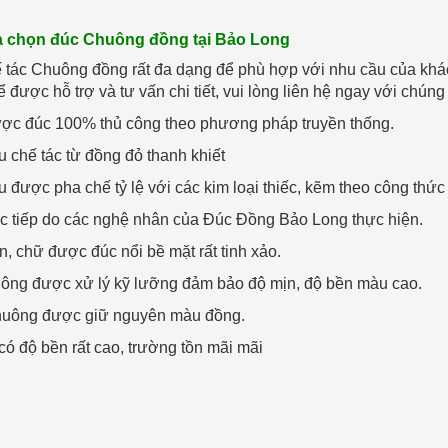
ựa chọn đúc Chuông đồng tại Bảo Long
 tác Chuông đồng rất đa dạng để phù hợp với nhu cầu của khá
 được hỗ trợ và tư vấn chi tiết, vui lòng liên hệ ngay với chúng 
c đúc 100% thủ công theo phương pháp truyền thống.
 chế tác từ đồng đỏ thanh khiết
 được pha chế tỷ lệ với các kim loại thiếc, kẽm theo công thứ
ực tiếp do các nghệ nhân của Đúc Đồng Bảo Long thực hiện.
, chữ được đúc nổi bề mặt rất tinh xảo.
ông được xử lý kỹ lưỡng đảm bảo độ mịn, độ bền màu cao.
huông được giữ nguyên màu đồng.
ó độ bền rất cao, trường tồn mãi mãi