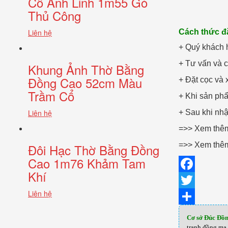
Cổ Anh Linh 1m55 Gò
Thủ Công
Cách thức 
Liên hệ
+ Quý khách h
+ Tư vấn và c
Khung Ảnh Thờ Bằng
Đồng Cao 52cm Màu
+ Đặt cọc và
Trầm Cổ
+ Khi sản phẩ
+ Sau khi nhậ
Liên hệ
=>> Xem th
=>> Xem th
Đôi Hạc Thờ Bằng Đồng
Cao 1m76 Khảm Tam
Khí
Facebook
Liên hệ
Twitter
Share
Cơ sở Đúc Đồ
tranh đồng mạ 