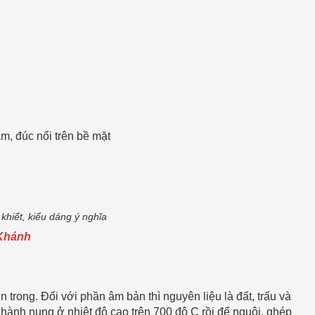
, đúc nổi trên bề mặt
hiết, kiểu dáng ý nghĩa
 Khánh
trong. Đối với phần âm bản thì nguyên liệu là đất, trấu và
n hành nung ở nhiệt độ cao trên 700 độ C rồi để nguội, ghép