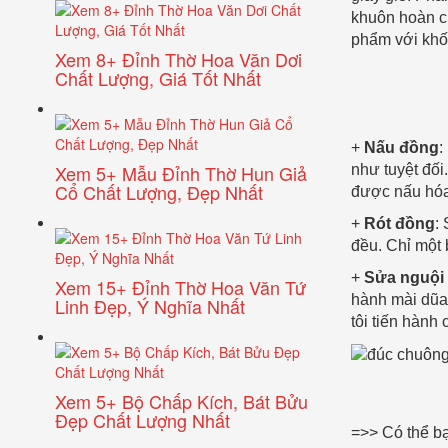
khuôn hoàn c
phẩm với khố
Xem 8+ Đỉnh Thờ Hoa Văn Dơi
Chất Lượng, Giá Tốt Nhất
+
Nấu đồng
:
Xem 5+ Mẫu Đỉnh Thờ Hun Giả
như tuyệt đối
Cổ Chất Lượng, Đẹp Nhất
được nấu hóa
+
Rót đồng
:
đều. Chỉ một
+
Sửa nguội 
Xem 15+ Đỉnh Thờ Hoa Văn Tứ
hành mài dũa,
Linh Đẹp, Ý Nghĩa Nhất
tôi tiến hành
Xem 5+ Bộ Chấp Kích, Bát Bửu
Đẹp Chất Lượng Nhất
=>> Có thể b