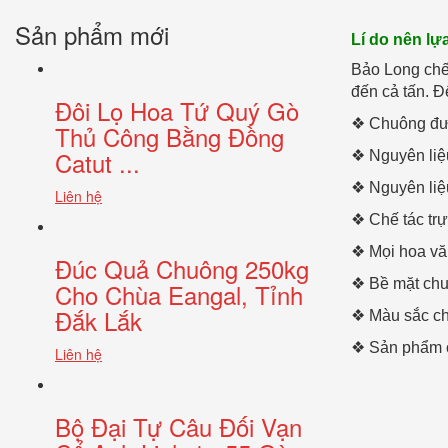
Sản phẩm mới
Lí do nên l
Bảo Long chế
đến cả tấn. Để
Đôi Lọ Hoa Tứ Quý Gò
❖ Chuông đượ
Thủ Công Bằng Đồng
Catut ...
❖ Nguyên liệu
❖ Nguyên liệu
Liên hệ
❖ Chế tác tr
❖ Mọi hoa văn
Đúc Quả Chuông 250kg
❖ Bề mặt chu
Cho Chùa Eangal, Tỉnh
Đắk Lắk
❖ Màu sắc c
❖ Sản phẩm c
Liên hệ
Bộ Đại Tự Câu Đối Vạn