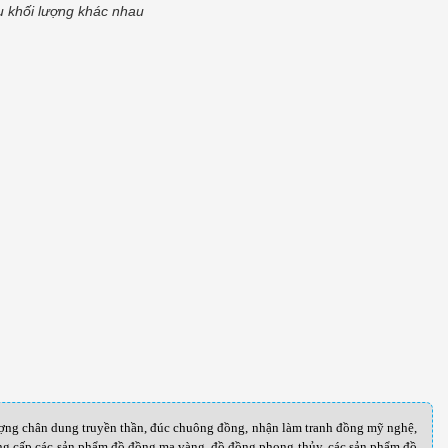
u khối lượng khác nhau
ượng chân dung truyền thần, đúc chuông đồng, nhận làm tranh đồng mỹ nghệ,
cung cấp các sản phẩm đồ đồng mạ vàng, đồ đồng phong thủy, các sản phẩm đồ