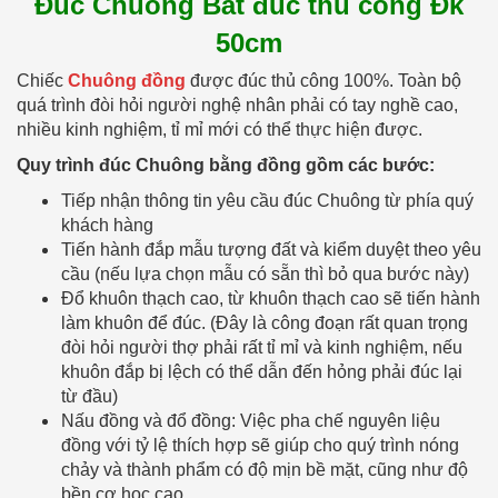
Đúc Chuông Bát đúc thủ công Đk
50cm
Chiếc
Chuông đồng
được đúc thủ công 100%. Toàn bộ
quá trình đòi hỏi người nghệ nhân phải có tay nghề cao,
nhiều kinh nghiệm, tỉ mỉ mới có thể thực hiện được.
Quy trình đúc Chuông bằng đồng gồm các bước:
Tiếp nhận thông tin yêu cầu đúc Chuông từ phía quý
khách hàng
Tiến hành đắp mẫu tượng đất và kiểm duyệt theo yêu
cầu (nếu lựa chọn mẫu có sẵn thì bỏ qua bước này)
Đổ khuôn thạch cao, từ khuôn thạch cao sẽ tiến hành
làm khuôn để đúc. (Đây là công đoạn rất quan trọng
đòi hỏi người thợ phải rất tỉ mỉ và kinh nghiệm, nếu
khuôn đắp bị lệch có thể dẫn đến hỏng phải đúc lại
từ đầu)
Nấu đồng và đổ đồng: Việc pha chế nguyên liệu
đồng với tỷ lệ thích hợp sẽ giúp cho quý trình nóng
chảy và thành phẩm có độ mịn bề mặt, cũng như độ
bền cơ học cao.