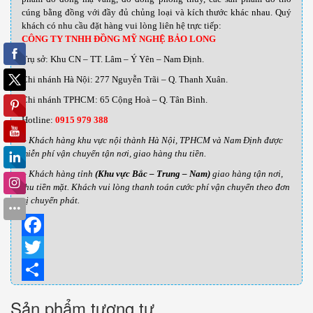
cúng bằng đồng với đầy đủ chủng loại và kích thước khác nhau
.
Quý
khách có nhu cầu đặt hàng vui lòng liên hệ trực tiếp:
CÔNG TY TNHH ĐỒNG MỸ NGHỆ BẢO LONG
Trụ sở: Khu CN – TT. Lâm – Ý Yên – Nam Định.
Chi nhánh Hà Nội: 277 Nguyễn Trãi – Q. Thanh Xuân.
Chi nhánh TPHCM: 65 Cộng Hoà – Q. Tân Bình.
Hotline:
0915 979 388
– Khách hàng khu vực nội thành Hà Nội, TPHCM và Nam Định được
miễn phí vận chuyển tận nơi, giao hàng thu tiền.
– Khách hàng tỉnh
(Khu vực Bắc – Trung – Nam)
giao hàng tận nơi,
thu tiền mặt. Khách vui lòng thanh toán cước phí vận chuyển theo đơn
vị chuyển phát.
Facebook
Twitter
Share
Sản phẩm tương tự