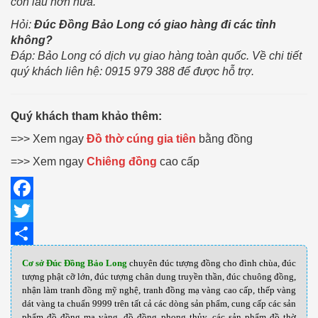
còn lâu hơn nữa.
Hỏi:
Đúc Đồng Bảo Long có giao hàng đi các tỉnh
không?
Đáp: Bảo Long có dịch vụ giao hàng toàn quốc. Về chi tiết
quý khách liên hệ: 0915 979 388 để được hỗ trợ.
Quý khách tham khảo thêm:
=>> Xem ngay
Đồ thờ cúng gia tiên
bằng đồng
=>> Xem ngay
Chiêng đồng
cao cấp
Facebook
Twitter
Share
Cơ sở Đúc Đồng Bảo Long
chuyên đúc tượng đồng cho đình chùa, đúc
tượng phật cỡ lớn, đúc tượng chân dung truyền thần, đúc chuông đồng,
nhận làm tranh đồng mỹ nghệ, tranh đồng mạ vàng cao cấp, thếp vàng
dát vàng ta chuẩn 9999 trên tất cả các dòng sản phẩm, cung cấp các sản
phẩm đồ đồng mạ vàng, đồ đồng phong thủy, các sản phẩm đồ thờ