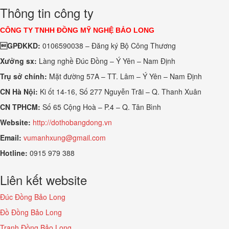
Thông tin công ty
CÔNG TY TNHH ĐỒNG MỸ NGHỆ BẢO LONG
GPĐKKD:
0106590038 – Đăng ký Bộ Công Thương
Xưởng sx:
Làng nghề Đúc Đồng – Ý Yên – Nam Định
Trụ sở chính:
Mặt đường 57A – TT. Lâm – Ý Yên – Nam Định
CN Hà Nội:
Ki ốt 14-16, Số 277 Nguyễn Trãi – Q. Thanh Xuân
CN TPHCM:
Số 65 Cộng Hoà – P.4 – Q. Tân Bình
Website:
http://dothobangdong.vn
Email:
vumanhxung@gmail.com
Hotline:
0915 979 388
Liên kết website
Đúc Đồng Bảo Long
Đồ Đồng Bảo Long
Tranh Đồng Bảo Long