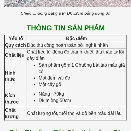
Chiếc Chuông bát gia trì Đk 32cm bằng đồng đỏ
THÔNG TIN SẢN PHẨM
Yếu tố
Đặc điểm
Quy cách
Đúc thủ công hoàn toàn bởi nghệ nhân
Chất liệu từ đồng đỏ thanh khiết, thu thập từ lõi
Chất liệu
dây điện
Sản phẩm gồm 1 Chuông bát tạo màu giả
cổ
Hình
Một đệm vải đỏ
thức
Một cây gõ
Nặng ~70kg
Kích
Đk miệng 50cm
thước
Chất
Chất lượng tốt, tuổi thọ và độ bền màu dài lâu
lượng