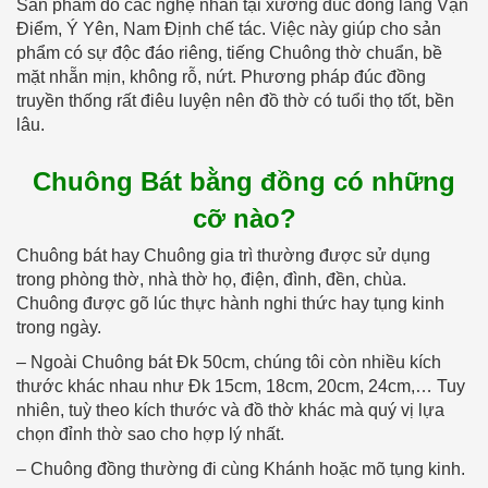
Sản phẩm do các nghệ nhân tại xưởng đúc đồng làng Vạn
Điểm, Ý Yên, Nam Định chế tác. Việc này giúp cho sản
phẩm có sự độc đáo riêng, tiếng Chuông thờ chuẩn, bề
mặt nhẵn mịn, không rỗ, nứt. Phương pháp đúc đồng
truyền thống rất điêu luyện nên đồ thờ có tuổi thọ tốt, bền
lâu.
Chuông Bát bằng đồng có những
cỡ nào?
Chuông bát hay Chuông gia trì thường được sử dụng
trong phòng thờ, nhà thờ họ, điện, đình, đền, chùa.
Chuông được gõ lúc thực hành nghi thức hay tụng kinh
trong ngày.
– Ngoài Chuông bát Đk 50cm, chúng tôi còn nhiều kích
thước khác nhau như Đk 15cm, 18cm, 20cm, 24cm,… Tuy
nhiên, tuỳ theo kích thước và đồ thờ khác mà quý vị lựa
chọn đỉnh thờ sao cho hợp lý nhất.
– Chuông đồng thường đi cùng Khánh hoặc mõ tụng kinh.