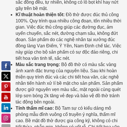
sắc đồng đều, tự nhiên, không có lỗ bọt khí hay nứt
gãy trên bề mặt.
Kĩ thuật hoàn thiện tốt:
Đồ thờ được đúc thủ công
100%. Quy trình qua nhiều công đoạn, tốn nhiều thời
gian. Việc đúc thủ công giúp các đường đục, ám
uyển chuyển, sắc nét, đường chạm sâu, không đứt
đoạn. Sản phẩm do các nghệ nhân tại xưởng đúc
đồng làng Vạn Điểm, Ý Yên, Nam Định chế tác. Việc
này giúp cho bộ sản phẩm có sự độc đáo riêng, chi
tiết hoa văn tinh tế, sắc nét.
Màu sắc trang trọng:
Bộ đồ thờ có màu sắc vàng
ánh xanh đặc trưng của nguyên liệu. Sau khi hoàn
thiện quy trình đúc và các chi tiết hoa văn, các nghệ
nhân tiến hành xử lí bề mặt cho sản phẩm. Sản phẩm
được giữ nguyên vẹn màu sắc, mặt ngoài cùng quét
lớp sơn bóng 2k tăng vẻ đẹp và bảo vệ đồ thờ tránh
tác động bên ngoài.
Tính thẩm mĩ cao:
Bộ Tam sự có kiểu dáng mô
phỏng mẫu đỉnh vuông cổ truyền ý nghĩa, thẩm mĩ
cao. Bề mặt đồ thờ được gia công kỹ, không có chi
tiết thừa, nhẵn mịn, không có vết rỗ. Chi tiết hoa văn