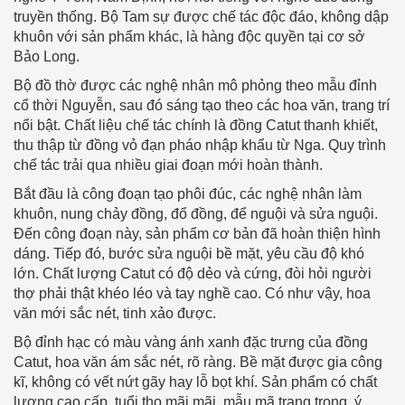
truyền thống. Bộ Tam sự được chế tác độc đáo, không dập
khuôn với sản phẩm khác, là hàng độc quyền tại cơ sở
Bảo Long.
Bộ đồ thờ được các nghệ nhân mô phỏng theo mẫu đỉnh
cổ thời Nguyễn, sau đó sáng tạo theo các hoa văn, trang trí
nổi bật. Chất liệu chế tác chính là đồng Catut thanh khiết,
thu thập từ đồng vỏ đạn pháo nhập khẩu từ Nga. Quy trình
chế tác trải qua nhiều giai đoạn mới hoàn thành.
Bắt đầu là công đoạn tạo phôi đúc, các nghệ nhân làm
khuôn, nung chảy đồng, đổ đồng, để nguội và sửa nguội.
Đến công đoạn này, sản phẩm cơ bản đã hoàn thiện hình
dáng. Tiếp đó, bước sửa nguội bề mặt, yêu cầu độ khó
lớn. Chất lượng Catut có độ dẻo và cứng, đòi hỏi người
thợ phải thật khéo léo và tay nghề cao. Có như vậy, hoa
văn mới sắc nét, tinh xảo được.
Bộ đỉnh hạc có màu vàng ánh xanh đặc trưng của đồng
Catut, hoa văn ám sắc nét, rõ ràng. Bề mặt được gia công
kĩ, không có vết nứt gãy hay lỗ bọt khí. Sản phẩm có chất
lượng cao cấp, tuổi thọ mãi mãi, mẫu mã trang trọng, ý