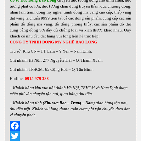
Cơ sở Đúc Đồng Bảo Long
chuyên đúc tượng đồng cho đình chùa, đúc
tượng phật cỡ lớn, đúc tượng chân dung truyền thần, đúc chuông đồng,
nhận làm tranh đồng mỹ nghệ, tranh đồng mạ vàng cao cấp, thếp vàng
dát vàng ta chuẩn 9999 trên tất cả các dòng sản phẩm, cung cấp các sản
phẩm đồ đồng mạ vàng, đồ đồng phong thủy, các sản phẩm đồ thờ
cúng bằng đồng với đầy đủ chủng loại và kích thước khác nhau
.
Quý
khách có nhu cầu đặt hàng vui lòng liên hệ trực tiếp:
CÔNG TY TNHH ĐỒNG MỸ NGHỆ BẢO LONG
Trụ sở: Khu CN – TT. Lâm – Ý Yên – Nam Định.
Chi nhánh Hà Nội: 277 Nguyễn Trãi – Q. Thanh Xuân.
Chi nhánh TPHCM: 65 Cộng Hoà – Q. Tân Bình.
Hotline:
0915 979 388
– Khách hàng khu vực nội thành Hà Nội, TPHCM và Nam Định được
miễn phí vận chuyển tận nơi, giao hàng thu tiền.
– Khách hàng tỉnh
(Khu vực Bắc – Trung – Nam)
giao hàng tận nơi,
thu tiền mặt. Khách vui lòng thanh toán cước phí vận chuyển theo đơn
vị chuyển phát.
Facebook