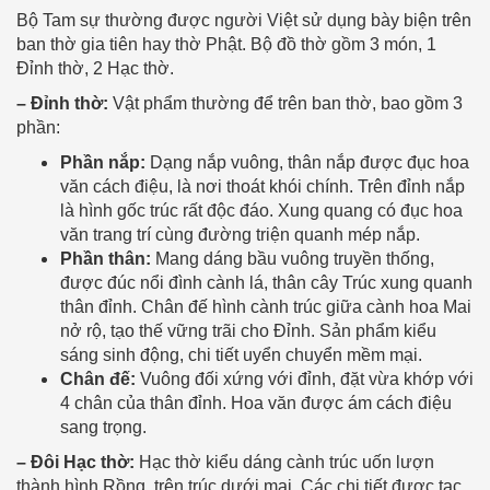
Bộ Tam sự thường được người Việt sử dụng bày biện trên
ban thờ gia tiên hay thờ Phật. Bộ đồ thờ gồm 3 món, 1
Đỉnh thờ, 2 Hạc thờ.
– Đỉnh thờ:
Vật phẩm thường để trên ban thờ, bao gồm 3
phần:
Phần nắp:
Dạng nắp vuông, thân nắp được đục hoa
văn cách điệu, là nơi thoát khói chính. Trên đỉnh nắp
là hình gốc trúc rất độc đáo. Xung quang có đục hoa
văn trang trí cùng đường triện quanh mép nắp.
Phần thân:
Mang dáng bầu vuông truyền thống,
được đúc nổi đình cành lá, thân cây Trúc xung quanh
thân đỉnh. Chân đế hình cành trúc giữa cành hoa Mai
nở rộ, tạo thế vững trãi cho Đỉnh. Sản phẩm kiểu
sáng sinh động, chi tiết uyển chuyển mềm mại.
Chân đế:
Vuông đối xứng với đỉnh, đặt vừa khớp với
4 chân của thân đỉnh. Hoa văn được ám cách điệu
sang trọng.
– Đôi Hạc thờ:
Hạc thờ kiểu dáng cành trúc uốn lượn
thành hình Rồng, trên trúc dưới mai. Các chi tiết được tạc,