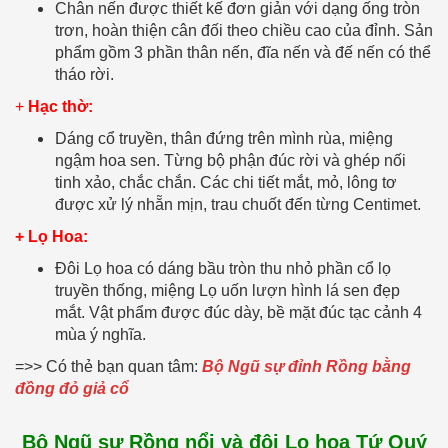
Chân nến được thiết kế đơn giản với dạng ống tròn
trơn, hoàn thiện cân đối theo chiều cao của đỉnh. Sản
phẩm gồm 3 phần thân nến, đĩa nến và đế nến có thể
tháo rời.
+
Hạc thờ:
Dáng cổ truyền, thân đứng trên mình rùa, miệng
ngậm hoa sen. Từng bộ phận đúc rời và ghép nối
tinh xảo, chắc chắn. Các chi tiết mắt, mỏ, lông tơ
được xử lý nhẵn mịn, trau chuốt đến từng Centimet.
+ Lọ Hoa:
Đôi Lọ hoa có dáng bầu tròn thu nhỏ phần cổ lọ
truyền thống, miệng Lọ uốn lượn hình lá sen đẹp
mắt. Vật phẩm được đúc dày, bề mặt đúc tạc cảnh 4
mùa ý nghĩa.
=>> Có thẻ bạn quan tâm:
Bộ Ngũ sự đỉnh Rồng bằng
đồng đỏ giả cổ
Bộ Ngũ sự Rồng nổi và đôi Lọ hoa Tứ Quý