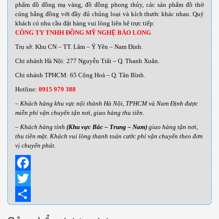
phẩm đồ đồng mạ vàng, đồ đồng phong thủy, các sản phẩm đồ thờ
cúng bằng đồng với đầy đủ chủng loại và kích thước khác nhau
.
Quý
khách có nhu cầu đặt hàng vui lòng liên hệ trực tiếp:
CÔNG TY TNHH ĐỒNG MỸ NGHỆ BẢO LONG
Trụ sở: Khu CN – TT. Lâm – Ý Yên – Nam Định.
Chi nhánh Hà Nội: 277 Nguyễn Trãi – Q. Thanh Xuân.
Chi nhánh TPHCM: 65 Cộng Hoà – Q. Tân Bình.
Hotline:
0915 979 388
– Khách hàng khu vực nội thành Hà Nội, TPHCM và Nam Định được
miễn phí vận chuyển tận nơi, giao hàng thu tiền.
– Khách hàng tỉnh
(Khu vực Bắc – Trung – Nam)
giao hàng tận nơi,
thu tiền mặt. Khách vui lòng thanh toán cước phí vận chuyển theo đơn
vị chuyển phát.
Facebook
Twitter
Share