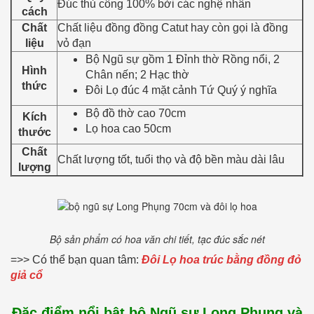
Đúc thủ công 100% bởi các nghệ nhân
cách
Chất
Chất liệu đồng đồng Catut hay còn gọi là đồng
liệu
vỏ đạn
Bộ Ngũ sự gồm 1 Đỉnh thờ Rồng nổi, 2
Hình
Chân nến; 2 Hạc thờ
thức
Đôi Lọ đúc 4 mặt cảnh Tứ Quý ý nghĩa
Bộ đồ thờ cao 70cm
Kích
Lọ hoa cao 50cm
thước
Chất
Chất lượng tốt, tuổi thọ và độ bền màu dài lâu
lượng
Bộ sản phẩm có hoa văn chi tiết, tạc đúc sắc nét
=>> Có thể bạn quan tâm:
Đôi Lọ hoa trúc bằng đồng đỏ
giả cổ
Đặc điểm nổi bật bộ Ngũ sự Long Phụng và