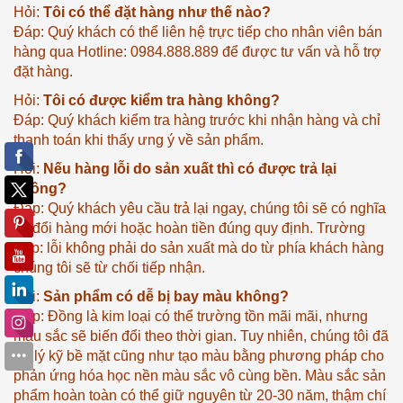
Hỏi:
Tôi có thể đặt hàng như thế nào?
Đáp: Quý khách có thể liên hệ trực tiếp cho nhân viên bán
hàng qua Hotline: 0984.888.889 để được tư vấn và hỗ trợ
đặt hàng.
Hỏi:
Tôi có được kiểm tra hàng không?
Đáp: Quý khách kiểm tra hàng trước khi nhận hàng và chỉ
thanh toán khi thấy ưng ý về sản phẩm.
Hỏi:
Nếu hàng lỗi do sản xuất thì có được trả lại
không?
Đáp: Quý khách yêu cầu trả lại ngay, chúng tôi sẽ có nghĩa
vụ đổi hàng mới hoặc hoàn tiền đúng quy định. Trường
hợp: lỗi không phải do sản xuất mà do từ phía khách hàng
chúng tôi sẽ từ chối tiếp nhận.
Hỏi:
Sản phẩm có dễ bị bay màu không?
Đáp: Đồng là kim loại có thể trường tồn mãi mãi, nhưng
màu sắc sẽ biến đổi theo thời gian. Tuy nhiên, chúng tôi đã
xử lý kỹ bề mặt cũng như tạo màu bằng phương pháp cho
phản ứng hóa học nền màu sắc vô cùng bền. Màu sắc sản
phẩm hoàn toàn có thể giữ nguyên từ 20-30 năm, thậm chí