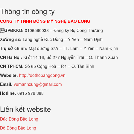
Thông tin công ty
CÔNG TY TNHH ĐỒNG MỸ NGHỆ BẢO LONG
GPĐKKD:
0106590038 – Đăng ký Bộ Công Thương
Xưởng sx:
Làng nghề Đúc Đồng – Ý Yên – Nam Định
Trụ sở chính:
Mặt đường 57A – TT. Lâm – Ý Yên – Nam Định
CN Hà Nội:
Ki ốt 14-16, Số 277 Nguyễn Trãi – Q. Thanh Xuân
CN TPHCM:
Số 65 Cộng Hoà – P.4 – Q. Tân Bình
Website:
http://dothobangdong.vn
Email:
vumanhxung@gmail.com
Hotline:
0915 979 388
Liên kết website
Đúc Đồng Bảo Long
Đồ Đồng Bảo Long