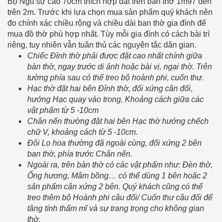
Bộ Ngũ sự cao 70cm thích hợp đặt trên ban thờ 1m97 đến
trên 2m. Trước khi lựa chọn mua sản phẩm quý khách nên
đo chính xác chiều rộng và chiều dài ban thờ gia đình để
mua đồ thờ phù hợp nhất. Tùy mỗi gia đình có cách bài trí
riêng, tuy nhiên vẫn tuân thủ các nguyên tắc dân gian.
Chiếc Đỉnh thờ phải được đặt cao nhất chính giữa
bàn thờ, ngay trước di ảnh hoặc bài vị, ngai thờ. Trên
tường phía sau có thể treo bộ hoành phi, cuốn thư.
Hạc thờ đặt hai bên Đỉnh thờ, đối xứng cân đối,
hướng Hạc quay vào trong, Khoảng cách giữa các
vật phẩm từ 5 -10cm
Chân nến thường đặt hai bên Hạc thờ hướng chếch
chữ V, khoảng cách từ 5 -10cm.
Đôi Lọ hoa thường đặ ngoài cùng, đối xứng 2 bên
ban thờ, phía trước Chân nến.
Ngoài ra, trên bàn thờ có các vật phẩm như: Đèn thờ,
Ống hương, Mâm bồng… có thể dùng 1 bên hoặc 2
sản phẩm cân xứng 2 bên. Quý khách cũng có thể
treo thêm bộ Hoành phi câu đối/ Cuốn thư câu đối để
tăng tính thẩm mĩ và sự trang trọng cho không gian
thờ.