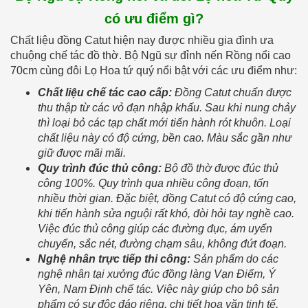
có ưu điểm gì?
Chất liệu đồng Catut hiện nay được nhiều gia đình ưa
chuộng chế tác đồ thờ. Bộ Ngũ sự đỉnh nến Rồng nổi cao
70cm cùng đôi Lọ Hoa tứ quý nổi bật với các ưu điểm như:
Chất liệu chế tác cao cấp:
Đồng Catut chuẩn được
thu thập từ các vỏ đạn nhập khẩu. Sau khi nung chảy
thì loại bỏ các tạp chất mới tiến hành rót khuôn. Loại
chất liệu này có độ cứng, bền cao. Màu sắc gần như
giữ được mãi mãi.
Quy trình đúc thủ công:
Bộ đồ thờ được đúc thủ
công 100%. Quy trình qua nhiều công đoạn, tốn
nhiều thời gian. Đặc biệt, đồng Catut có độ cứng cao,
khi tiến hành sửa nguội rất khó, đòi hỏi tay nghề cao.
Việc đúc thủ công giúp các đường đục, ám uyển
chuyển, sắc nét, đường chạm sâu, không đứt đoạn.
Nghệ nhân trực tiếp thi công:
Sản phẩm do các
nghệ nhân tại xưởng đúc đồng làng Vạn Điểm, Ý
Yên, Nam Định chế tác. Việc này giúp cho bộ sản
phẩm có sự độc đáo riêng, chi tiết hoa văn tinh tế,