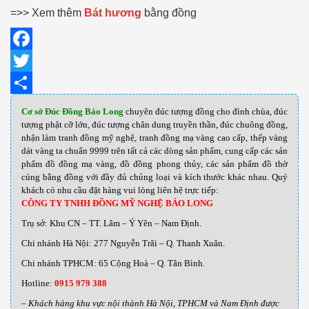
=>> Xem thêm
Bát hương
bằng đồng
Facebook
Twitter
Share
Cơ sở Đúc Đồng Bảo Long
chuyên đúc tượng đồng cho đình chùa, đúc
tượng phật cỡ lớn, đúc tượng chân dung truyền thần, đúc chuông đồng,
nhận làm tranh đồng mỹ nghệ, tranh đồng mạ vàng cao cấp, thếp vàng
dát vàng ta chuẩn 9999 trên tất cả các dòng sản phẩm, cung cấp các sản
phẩm đồ đồng mạ vàng, đồ đồng phong thủy, các sản phẩm đồ thờ
cúng bằng đồng với đầy đủ chủng loại và kích thước khác nhau
.
Quý
khách có nhu cầu đặt hàng vui lòng liên hệ trực tiếp:
CÔNG TY TNHH ĐỒNG MỸ NGHỆ BẢO LONG
Trụ sở: Khu CN – TT. Lâm – Ý Yên – Nam Định.
Chi nhánh Hà Nội: 277 Nguyễn Trãi – Q. Thanh Xuân.
Chi nhánh TPHCM: 65 Cộng Hoà – Q. Tân Bình.
Hotline:
0915 979 388
– Khách hàng khu vực nội thành Hà Nội, TPHCM và Nam Định được