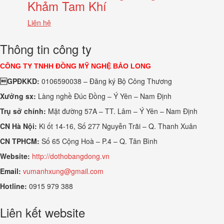
Khảm Tam Khí
Liên hệ
Thông tin công ty
CÔNG TY TNHH ĐỒNG MỸ NGHỆ BẢO LONG
GPĐKKD:
0106590038 – Đăng ký Bộ Công Thương
Xưởng sx:
Làng nghề Đúc Đồng – Ý Yên – Nam Định
Trụ sở chính:
Mặt đường 57A – TT. Lâm – Ý Yên – Nam Định
CN Hà Nội:
Ki ốt 14-16, Số 277 Nguyễn Trãi – Q. Thanh Xuân
CN TPHCM:
Số 65 Cộng Hoà – P.4 – Q. Tân Bình
Website:
http://dothobangdong.vn
Email:
vumanhxung@gmail.com
Hotline:
0915 979 388
Liên kết website