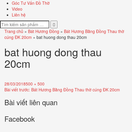
Góc Tư Vấn Đồ Thờ
Video
Liên hệ
Trang chủ
»
Bát Hương Đồng
»
Bát Hương Bằng Đồng Thau thờ
cúng ĐK 20cm
»
bat huong dong thau 20cm
bat huong dong thau
20cm
Đăng
Full
28/03/2018
500 × 500
Điều
ngày:
size
Bài viết trước:
Bát Hương Bằng Đồng Thau thờ cúng ĐK 20cm
hướng
Bài viết liên quan
bài
Facebook
viết