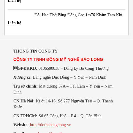
Liên hệ
Đôi Hạc Thờ Bằng Đồng Cao 1m76 Khảm Tam Khí
Liên hệ
THÔNG TIN CÔNG TY
CÔNG TY TNHH ĐỒNG MỸ NGHỆ BẢO LONG
GPĐKKD:
0106590038 – Đăng ký Bộ Công Thương
Xưởng sx:
Làng nghề Đúc Đồng – Ý Yên – Nam Định
Trụ sở chính:
Mặt đường 57A – TT. Lâm – Ý Yên – Nam
Định
CN Hà Nội:
Ki ốt 14-16, Số 277 Nguyễn Trãi – Q. Thanh
Xuân
CN TPHCM:
Số 65 Cộng Hoà – P.4 – Q. Tân Bình
Website:
http://dothobangdong.vn