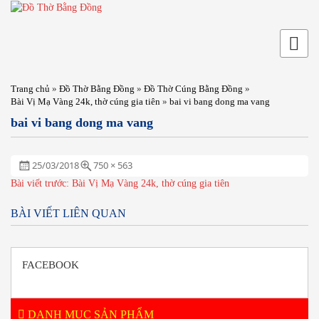
Trang chủ
»
Đồ Thờ Bằng Đồng
»
Đồ Thờ Cúng Bằng Đồng
»
Bài Vị Mạ Vàng 24k, thờ cúng gia tiên
»
bai vi bang dong ma vang
bai vi bang dong ma vang
Đăng
Full
25/03/2018
750 × 563
ngày:
size
ĐIỀU
Bài viết trước:
Bài Vị Mạ Vàng 24k, thờ cúng gia tiên
HƯỚNG
BÀI
BÀI VIẾT LIÊN QUAN
VIẾT
FACEBOOK
DANH MỤC SẢN PHẨM