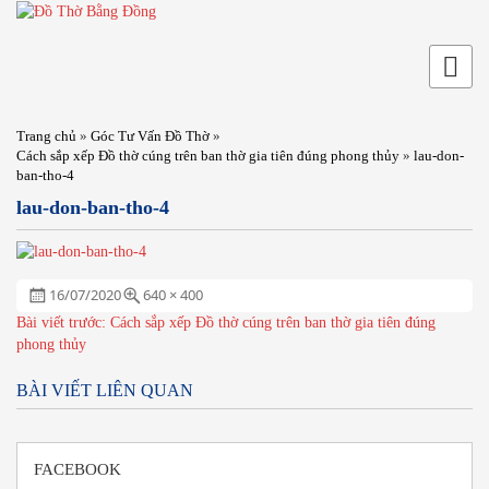
Trang chủ
»
Góc Tư Vấn Đồ Thờ
»
Cách sắp xếp Đồ thờ cúng trên ban thờ gia tiên đúng phong thủy
»
lau-don-
ban-tho-4
lau-don-ban-tho-4
Đăng
Full
16/07/2020
640 × 400
ngày:
size
ĐIỀU
Bài viết trước:
Cách sắp xếp Đồ thờ cúng trên ban thờ gia tiên đúng
HƯỚNG
phong thủy
BÀI
VIẾT
BÀI VIẾT LIÊN QUAN
FACEBOOK