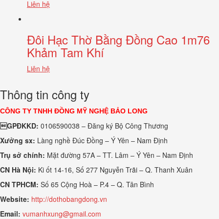
Liên hệ
Đôi Hạc Thờ Bằng Đồng Cao 1m76
Khảm Tam Khí
Liên hệ
Thông tin công ty
CÔNG TY TNHH ĐỒNG MỸ NGHỆ BẢO LONG
GPĐKKD:
0106590038 – Đăng ký Bộ Công Thương
Xưởng sx:
Làng nghề Đúc Đồng – Ý Yên – Nam Định
Trụ sở chính:
Mặt đường 57A – TT. Lâm – Ý Yên – Nam Định
CN Hà Nội:
Ki ốt 14-16, Số 277 Nguyễn Trãi – Q. Thanh Xuân
CN TPHCM:
Số 65 Cộng Hoà – P.4 – Q. Tân Bình
Website:
http://dothobangdong.vn
Email:
vumanhxung@gmail.com