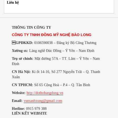
Liên hệ
THÔNG TIN CÔNG TY
CÔNG TY TNHH ĐỒNG MỸ NGHỆ BẢO LONG
GPĐKKD:
0106590038 – Đăng ký Bộ Công Thương
Xưởng sx:
Làng nghề Đúc Đồng – Ý Yên – Nam Định
Trụ sở chính:
Mặt đường 57A – TT. Lâm – Ý Yên – Nam
Định
CN Hà Nội:
Ki ốt 14-16, Số 277 Nguyễn Trãi – Q. Thanh
Xuân
CN TPHCM:
Số 65 Cộng Hoà – P.4 – Q. Tân Bình
Website:
http://dothobangdong.vn
Email:
vumanhxung@gmail.com
Hotline:
0915 979 388
LIÊN KẾT WEBSITE