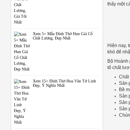
thấy một c
Xem 5+ Mẫu Đỉnh Thờ Hun Giả Cổ
Chất Lượng, Đẹp Nhất
Hiện nay, 
khó để nhận
Bộ Hoành p
tố chất lượ
Chất 
Xem 15+ Đỉnh Thờ Hoa Văn Tứ Linh
Sản 
Đẹp, Ý Nghĩa Nhất
Bề mặ
Sản p
Sản p
Sản p
Chúng