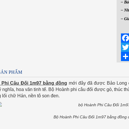
– Bả
– Nh
– Gi
Face
Twit
Shar
 SẢN PHẨM
 Phi Câu Đối 1m97 bằng đồng
mới đây đã được Bảo Long c
ý nghĩa, hoa văn tinh tế. Bộ Hoành phi câu đối được gò, thúc t
lối chữ Hán, nền tô son đen.
Bộ Hoành Phi Câu Đối 1m97 bằng đồng 