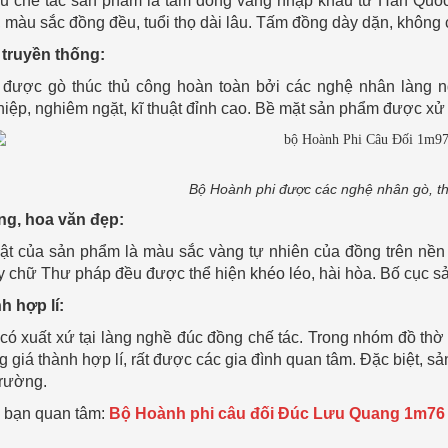
u chế tác sản phẩm là tấm đồng vàng nhập khẩu từ Hàn Quốc
 màu sắc đồng đều, tuổi thọ dài lâu. Tấm đồng dày dặn, không 
t truyền thống:
được gò thúc thủ công hoàn toàn bởi các nghệ nhân làng n
ệp, nghiêm ngặt, kĩ thuật đỉnh cao. Bề mặt sản phẩm được xử lý 
Bộ Hoành phi được các nghệ nhân gò, t
áng, hoa văn đẹp:
ật của sản phẩm là màu sắc vàng tự nhiên của đồng trên nền
hay chữ Thư pháp đều được thể hiện khéo léo, hài hòa. Bố cục 
nh hợp lí:
ó xuất xứ tại làng nghề đúc đồng chế tác. Trong nhóm đồ thờ
 giá thành hợp lí, rất được các gia đình quan tâm. Đặc biệt, 
 trường.
 bạn quan tâm:
Bộ Hoành phi câu đối Đúc Lưu Quang 1m76