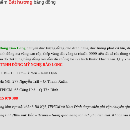
thêm
Bát hương
bằng đồng
 Đồng Bảo Long
chuyên đúc tượng đồng cho đình chùa, đúc tượng phật cỡ lớn, đ
ranh đồng mạ vàng cao cấp, thếp vàng dát vàng ta chuẩn 9999 trên tất cả các dòn
ẩm đồ thờ cúng bằng đồng với đầy đủ chủng loại và kích thước khác nhau
.
Quý khác
 TNHH ĐỒNG MỸ NGHỆ BẢO LONG
u CN – TT. Lâm – Ý Yên – Nam Định.
Hà Nội: 277 Nguyễn Trãi – Q. Thanh Xuân.
TPHCM: 65 Cộng Hoà – Q. Tân Bình.
15 979 388
ng khu vực nội thành Hà Nội, TPHCM và Nam Định được miễn phí vận chuyển tận n
ng tỉnh
(Khu vực Bắc – Trung – Nam)
giao hàng tận nơi, thu tiền mặt. Khách vui