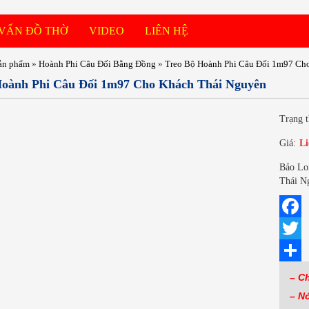
 VẤN ĐỒ THỜ
VIDEO
LIÊN HỆ
ản phẩm
»
Hoành Phi Câu Đối Bằng Đồng
»
Treo Bộ Hoành Phi Câu Đối 1m97 Ch
Hoành Phi Câu Đối 1m97 Cho Khách Thái Nguyên
Trạng t
Giá:
Li
Bảo Lo
Thái Ng
Facebo
Twitter
Share
– C
– N