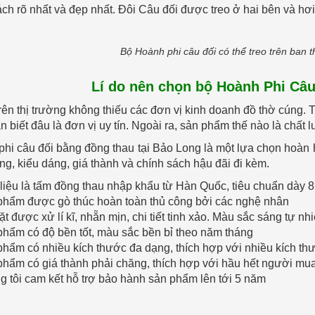
ách rõ nhất và đẹp nhất. Đôi Câu đối được treo ở hai bên và hơ
Bộ Hoành phi câu đối có thể treo trên ban 
Lí do nên chọn bộ Hoành Phi Câ
trên thị trường không thiếu các đơn vị kinh doanh đồ thờ cúng. 
 biết đâu là đơn vị uy tín. Ngoài ra, sản phẩm thế nào là chất 
hi câu đối bằng đồng thau tại Bảo Long là một lựa chọn hoà
ng, kiểu dáng, giá thành và chính sách hậu đãi đi kèm.
liệu là tấm đồng thau nhập khẩu từ Hàn Quốc, tiêu chuẩn dày 
phẩm được gò thúc hoàn toàn thủ công bởi các nghệ nhân
t được xử lí kĩ, nhẵn mịn, chi tiết tinh xảo. Màu sắc sáng tự 
hẩm có độ bền tốt, màu sắc bền bỉ theo năm tháng
hẩm có nhiều kích thước đa dạng, thích hợp với nhiều kích th
hẩm có giá thành phải chăng, thích hợp với hầu hết người mu
 tôi cam kết hỗ trợ bảo hành sản phẩm lên tới 5 năm