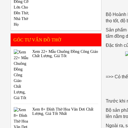
Bộ Hoành P
thọ tốt, độ
Sản phẩm đ
tấm đồng d
GÓC TƯ VẤN ĐỒ THỜ
Đặc tính c
Xem 22+ Mẫu Chuông Đồng Công Giáo
Chất Lượng, Giá Tốt
=>> Có thể
Trước khi 
Xem 8+ Đỉnh Thờ Hoa Văn Dơi Chất
Bộ sản phẩm
Lượng, Giá Tốt Nhất
lên nằm tr
Ngoài ra, 