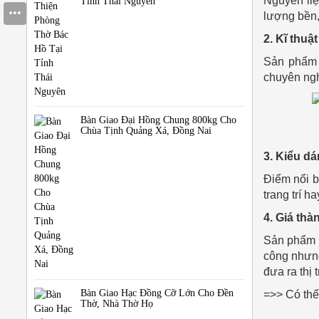
Nguyên liệ
Tỉnh Thái Nguyên
lượng bền,
2. Kĩ thuậ
Sản phẩm 
chuyên nghi
Bàn Giao Đại Hồng Chung 800kg Cho
Chùa Tịnh Quảng Xá, Đồng Nai
3. Kiểu d
Điểm nổi b
trang trí 
4. Giá thà
Sản phẩm c
công nhưng
đưa ra thị
Bàn Giao Hạc Đồng Cỡ Lớn Cho Đền
=>> Có thể
Thờ, Nhà Thờ Họ