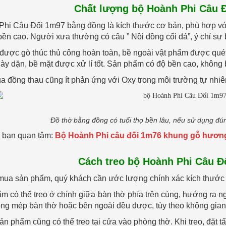
Chất lượng bộ Hoành Phi Câu 
hi Câu Đối 1m97 bằng đồng là kích thước cơ bản, phù hợp với 
 bền cao. Người xưa thường có câu ” Nồi đồng cối đá”, ý chỉ sự 
ược gò thúc thủ công hoàn toàn, bề ngoài vật phẩm được quét
ày dặn, bề mặt được xử lí tốt. Sản phẩm có độ bền cao, không b
ủa đồng thau cũng ít phản ứng với Oxy trong môi trường tự nhi
Đồ thờ bằng đồng có tuổi thọ bền lâu, nếu sử dụng đú
 bạn quan tâm:
Bộ Hoành Phi câu đối 1m76 khung gỗ hươn
Cách treo bộ Hoành Phi Câu Đ
mua sản phẩm, quý khách cần ước lượng chính xác kích thước 
 có thể treo ở chính giữa bàn thờ phía trên cùng, hướng ra ngoà
ong mép bàn thờ hoặc bên ngoài đều được, tùy theo không gian
sản phẩm cũng có thể treo tại cửa vào phòng thờ. Khi treo, đặt