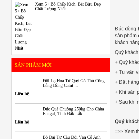
Xem 5+ Bộ Chấp Kích, Bát Bửu Đẹp
Chất Lượng Nhất
Đúc đồng B
sản phẩm đ
khách hàng
Quý khách 
+ Quý khác
SẢN PHẨM MỚI
+ Tư vấn và
Đôi Lọ Hoa Tứ Quý Gò Thủ Công
+ Đặt hàng
Bằng Đồng Catut ...
+ Khi sản 
Liên hệ
+ Sau khi 
Đúc Quả Chuông 250kg Cho Chùa
Eangal, Tỉnh Đắk Lắk
Quý khách
Liên hệ
=>> Xem 
Bộ Đại Tự Câu Đối Vạn Cổ Anh