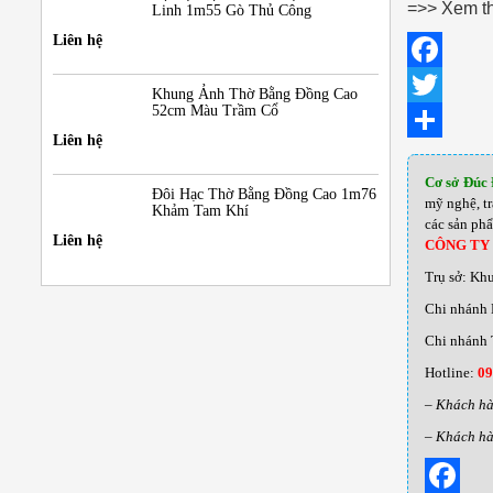
=>> Xem 
Linh 1m55 Gò Thủ Công
Liên hệ
F
Khung Ảnh Thờ Bằng Đồng Cao
52cm Màu Trầm Cổ
a
T
Liên hệ
c
w
S
Cơ sở Đúc
e
i
h
Đôi Hạc Thờ Bằng Đồng Cao 1m76
mỹ nghệ, t
Khảm Tam Khí
các sản ph
b
t
a
Liên hệ
CÔNG TY
o
t
r
Trụ sở: Kh
o
e
e
Chi nhánh 
k
r
Chi nhánh 
Hotline:
09
– Khách hà
– Khách hà