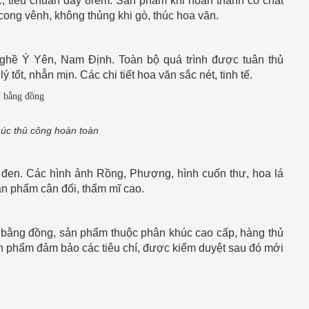
, tiêu chuẩn dày 8rem. Sản phẩm khi hoàn thành có chất
cong vênh, không thủng khi gò, thúc hoa văn.
ghề Ý Yên, Nam Định. Toàn bộ quá trình được tuân thủ
tốt, nhẵn mịn. Các chi tiết hoa văn sắc nét, tinh tế.
húc thủ công hoàn toàn
 đen. Các hình ảnh Rồng, Phượng, hình cuốn thư, hoa lá
sản phẩm cân đối, thẩm mĩ cao.
 bằng đồng, sản phẩm thuộc phân khúc cao cấp, hàng thủ
sản phẩm đảm bảo các tiêu chí, được kiểm duyệt sau đó mới