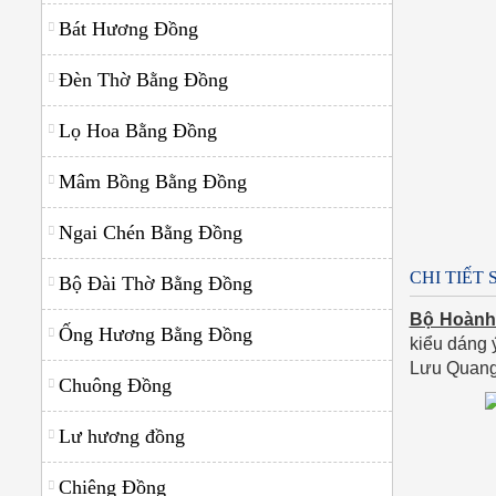
Ngai Chén Bằng Đồng
Bát Hương Đồng
Ống Hương Bằng Đồng
Đèn Thờ Bằng Đồng
Bộ Đài Thờ Bằng Đồng
Lọ Hoa Bằng Đồng
Đồ Thờ Cúng Bằng Đồng
Mâm Bồng Bằng Đồng
Hoành Phi Câu Đối Bằng Đồng
Ngai Chén Bằng Đồng
Lư hương đồng
CHI TIẾT
Bộ Đài Thờ Bằng Đồng
Chuông Đồng
Bộ Hoành
Chiêng Đồng
Ống Hương Bằng Đồng
kiểu dáng 
Lưu Quang 
Chuông Đồng
Lư hương đồng
Chiêng Đồng