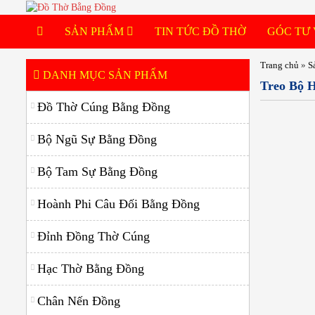
SẢN PHẨM
TIN TỨC ĐỒ THỜ
GÓC TƯ
Bộ Ngũ Sự Bằng Đồng
Trang chủ
»
S
DANH MỤC SẢN PHẨM
Treo Bộ 
Bộ Tam Sự Bằng Đồng
Đồ Thờ Cúng Bằng Đồng
Đỉnh Đồng Thờ Cúng
Bộ Ngũ Sự Bằng Đồng
Hạc Thờ Bằng Đồng
Bộ Tam Sự Bằng Đồng
Chân Nến Đồng
Hoành Phi Câu Đối Bằng Đồng
Bát Hương Đồng
Đỉnh Đồng Thờ Cúng
Đèn Thờ Bằng Đồng
Lọ Hoa Bằng Đồng
Hạc Thờ Bằng Đồng
Mâm Bồng Bằng Đồng
Chân Nến Đồng