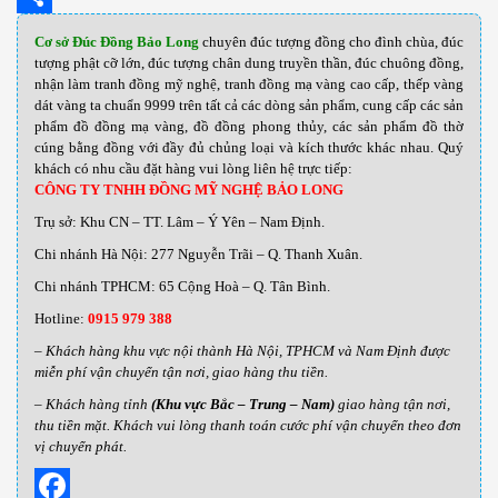
Share
Cơ sở Đúc Đồng Bảo Long
chuyên đúc tượng đồng cho đình chùa, đúc
tượng phật cỡ lớn, đúc tượng chân dung truyền thần, đúc chuông đồng,
nhận làm tranh đồng mỹ nghệ, tranh đồng mạ vàng cao cấp, thếp vàng
dát vàng ta chuẩn 9999 trên tất cả các dòng sản phẩm, cung cấp các sản
phẩm đồ đồng mạ vàng, đồ đồng phong thủy, các sản phẩm đồ thờ
cúng bằng đồng với đầy đủ chủng loại và kích thước khác nhau
.
Quý
khách có nhu cầu đặt hàng vui lòng liên hệ trực tiếp:
CÔNG TY TNHH ĐỒNG MỸ NGHỆ BẢO LONG
Trụ sở: Khu CN – TT. Lâm – Ý Yên – Nam Định.
Chi nhánh Hà Nội: 277 Nguyễn Trãi – Q. Thanh Xuân.
Chi nhánh TPHCM: 65 Cộng Hoà – Q. Tân Bình.
Hotline:
0915 979 388
– Khách hàng khu vực nội thành Hà Nội, TPHCM và Nam Định được
miễn phí vận chuyển tận nơi, giao hàng thu tiền.
– Khách hàng tỉnh
(Khu vực Bắc – Trung – Nam)
giao hàng tận nơi,
thu tiền mặt. Khách vui lòng thanh toán cước phí vận chuyển theo đơn
vị chuyển phát.