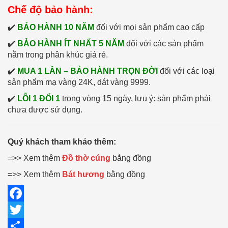
Chế độ bảo hành:
✔️
BẢO HÀNH 10 NĂM
đối với mọi sản phẩm cao cấp
✔️
BẢO HÀNH ÍT NHẤT 5 NĂM
đối với các sản phẩm
nằm trong phân khúc giá rẻ.
✔️
MUA 1 LẦN – BẢO HÀNH TRỌN ĐỜI
đối với các loại
sản phẩm mạ vàng 24K, dát vàng 9999.
✔️
LỖI 1 ĐỔI 1
trong vòng 15 ngày, lưu ý: sản phẩm phải
chưa được sử dụng.
Quý khách tham khảo thêm:
=>> Xem thêm
Đồ thờ cúng
bằng đồng
=>> Xem thêm
Bát hương
bằng đồng
Facebook
Twitter