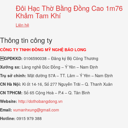
Đôi Hạc Thờ Bằng Đồng Cao 1m76
Khảm Tam Khí
Liên hệ
Thông tin công ty
CÔNG TY TNHH ĐỒNG MỸ NGHỆ BẢO LONG
GPĐKKD:
0106590038 – Đăng ký Bộ Công Thương
Xưởng sx:
Làng nghề Đúc Đồng – Ý Yên – Nam Định
Trụ sở chính:
Mặt đường 57A – TT. Lâm – Ý Yên – Nam Định
CN Hà Nội:
Ki ốt 14-16, Số 277 Nguyễn Trãi – Q. Thanh Xuân
CN TPHCM:
Số 65 Cộng Hoà – P.4 – Q. Tân Bình
Website:
http://dothobangdong.vn
Email:
vumanhxung@gmail.com
Hotline:
0915 979 388