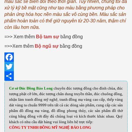
màu sắc sẽ biến đổi theo thời gian. Tuy nhiên, chúng tôi đã
xử lý kỹ bề mặt cũng như tạo màu bằng phương pháp cho
phản ứng hóa học nền màu sắc vô cùng bền. Màu sắc sản
phẩm hoàn toàn có thể giữ nguyên từ 20-30 năm, thậm chí
còn lâu hơn nữa.
=>> Xem thêm
Bộ tam sự
bằng đồng
=>>Xem thêm
Bộ ngũ sự
bằng đồng
Facebook
Twitter
Share
Cơ sở Đúc Đồng Bảo Long
chuyên đúc tượng đồng cho đình chùa, đúc
tượng phật cỡ lớn, đúc tượng chân dung truyền thần, đúc chuông đồng,
nhận làm tranh đồng mỹ nghệ, tranh đồng mạ vàng cao cấp, thếp vàng
dát vàng ta chuẩn 9999 trên tất cả các dòng sản phẩm, cung cấp các sản
phẩm đồ đồng mạ vàng, đồ đồng phong thủy, các sản phẩm đồ thờ
cúng bằng đồng với đầy đủ chủng loại và kích thước khác nhau
.
Quý
khách có nhu cầu đặt hàng vui lòng liên hệ trực tiếp:
CÔNG TY TNHH ĐỒNG MỸ NGHỆ BẢO LONG