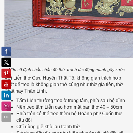
Nên cố định chắc chắn đồ thờ, tránh tác động mạnh gây xước
Với Liễn thờ Cửu Huyền Thất Tổ, không gian thích hợp
nhất để treo là không gian thờ cúng như thờ gia tiên, thờ
Phật hay Thần Linh.
Tấm Liễn thường treo ở trung tâm, phía sau bộ đỉnh
Nên treo tấm Liễn cao hơn mặt ban thờ 40 – 50cm
Phía trên có thể treo thêm bộ Hoành phi/ Cuốn thư
câu đối
Chỉ dùng giẻ khô lau tranh thờ.