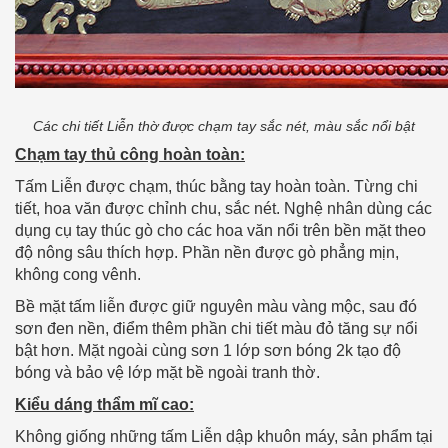
Các chi tiết Liễn thờ được chạm tay sắc nét, màu sắc nổi bật
Chạm tay thủ công hoàn toàn:
Tấm Liễn được chạm, thúc bằng tay hoàn toàn. Từng chi
tiết, hoa văn được chỉnh chu, sắc nét. Nghệ nhân dùng các
dụng cụ tay thúc gò cho các hoa văn nổi trên bền mặt theo
độ nông sâu thích hợp. Phần nền được gò phẳng mịn,
không cong vênh.
Bề mặt tấm liễn được giữ nguyên màu vàng mộc, sau đó
sơn đen nền, điểm thêm phần chi tiết màu đỏ tăng sự nổi
bật hơn. Mặt ngoài cùng sơn 1 lớp sơn bóng 2k tạo độ
bóng và bảo vệ lớp mặt bề ngoài tranh thờ.
Kiểu dáng thẩm mĩ cao:
Không giống những tấm Liễn dập khuôn máy, sản phẩm tại