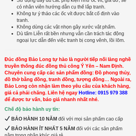
Sử dụng đầy đủ các phụ kiện như ốc vít, giá đỡ, sẽ
có nhân viên hướng dẫn cụ thể lắp tranh.
Không tự ý tháo các ốc vít được bắt cố định vào
tranh.
Không dùng các vật nhọn gây xước vật phẩm.
Dù tấm Liễn rất bền nhưng vẫn cần trách tác động
ngoại lực dẫn đến việc tranh bị cong vênh, lồi lõm.
Đúc đồng Bảo Long tự hào là người tiếp nối làng nghề
truyền thống đúc đồng thủ công Ý Yên – Nam Định.
Chuyên cung cấp các sản phẩm đồng: Đồ phong thủy,
đồ thờ bằng đồng, tranh đồng, tượng đồng… Ngoài ra,
Bảo Long còn nhận làm theo yêu cầu của khách hàng,
giá cả phải chăng. Liên hệ ngay
Hotline: 0915 979 388
để được tư vấn, báo giá nhanh nhất nhé.
Chế độ bảo hành uy tín:
BẢO HÀNH 10 NĂM
đối với mọi sản phẩm cao cấp
BẢO HÀNH ÍT NHẤT 5 NĂM
đối với các sản phẩm
nằm trong phân khúc giá rẻ.