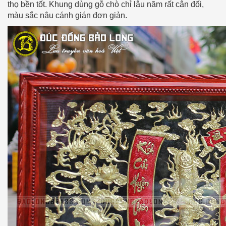
thọ bền tốt. Khung dùng gỗ chò chỉ lâu năm rất cân đối,
màu sắc nâu cánh gián đơn giản.