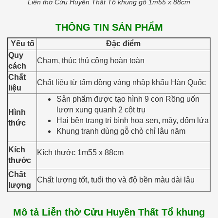
Liễn thờ Cửu Huyền Thất Tổ khung gỗ 1m55 x 88cm
THÔNG TIN SẢN PHẨM
Yếu tố
Đặc điểm
Quy
Chạm, thúc thủ công hoàn toàn
cách
Chất
Chất liệu từ tấm đồng vàng nhập khẩu Hàn Quốc
liệu
Sản phẩm được tạo hình 9 con Rồng uốn
lượn xung quanh 2 cột trụ
Hình
Hai bên trang trí bình hoa sen, mây, đốm lửa
thức
Khung tranh dùng gỗ chò chỉ lâu năm
Kích
Kích thước 1m55 x 88cm
thước
Chất
Chất lượng tốt, tuổi thọ và độ bền màu dài lâu
lượng
Mô tả Liễn thờ Cửu Huyền Thất Tổ khung