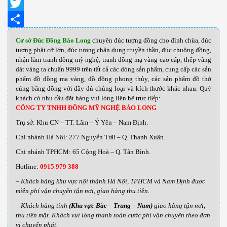
Facebook
Twitter
Share
Cơ sở Đúc Đồng Bảo Long
chuyên đúc tượng đồng cho đình chùa, đúc
tượng phật cỡ lớn, đúc tượng chân dung truyền thần, đúc chuông đồng,
nhận làm tranh đồng mỹ nghệ, tranh đồng mạ vàng cao cấp, thếp vàng
dát vàng ta chuẩn 9999 trên tất cả các dòng sản phẩm, cung cấp các sản
phẩm đồ đồng mạ vàng, đồ đồng phong thủy, các sản phẩm đồ thờ
cúng bằng đồng với đầy đủ chủng loại và kích thước khác nhau
.
Quý
khách có nhu cầu đặt hàng vui lòng liên hệ trực tiếp:
CÔNG TY TNHH ĐỒNG MỸ NGHỆ BẢO LONG
Trụ sở: Khu CN – TT. Lâm – Ý Yên – Nam Định.
Chi nhánh Hà Nội: 277 Nguyễn Trãi – Q. Thanh Xuân.
Chi nhánh TPHCM: 65 Cộng Hoà – Q. Tân Bình.
Hotline:
0915 979 388
– Khách hàng khu vực nội thành Hà Nội, TPHCM và Nam Định được
miễn phí vận chuyển tận nơi, giao hàng thu tiền.
– Khách hàng tỉnh
(Khu vực Bắc – Trung – Nam)
giao hàng tận nơi,
thu tiền mặt. Khách vui lòng thanh toán cước phí vận chuyển theo đơn
vị chuyển phát.