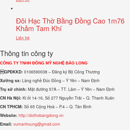
Đôi Hạc Thờ Bằng Đồng Cao 1m76
Khảm Tam Khí
Liên hệ
Thông tin công ty
CÔNG TY TNHH ĐỒNG MỸ NGHỆ BẢO LONG
GPĐKKD:
0106590038 – Đăng ký Bộ Công Thương
Xưởng sx:
Làng nghề Đúc Đồng – Ý Yên – Nam Định
Trụ sở chính:
Mặt đường 57A – TT. Lâm – Ý Yên – Nam Định
CN Hà Nội:
Ki ốt 14-16, Số 277 Nguyễn Trãi – Q. Thanh Xuân
CN TPHCM:
Số 65 Cộng Hoà – P.4 – Q. Tân Bình
Website:
http://dothobangdong.vn
Email:
vumanhxung@gmail.com