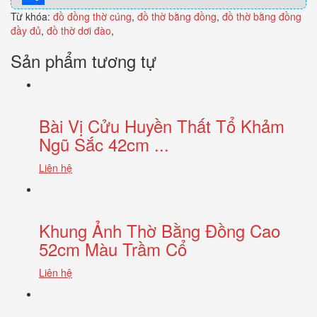
Từ khóa:
Share
đồ đồng thờ cúng
,
đồ thờ bằng đồng
,
đồ thờ bằng đồng
đầy đủ
,
đồ thờ dơi đào
,
Sản phẩm tương tự
Bài Vị Cửu Huyền Thất Tổ Khảm
Ngũ Sắc 42cm ...
Liên hệ
Khung Ảnh Thờ Bằng Đồng Cao
52cm Màu Trầm Cổ
Liên hệ