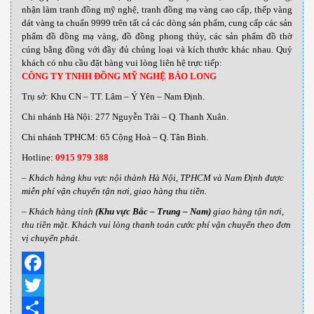
nhận làm tranh đồng mỹ nghệ, tranh đồng mạ vàng cao cấp, thếp vàng
dát vàng ta chuẩn 9999 trên tất cả các dòng sản phẩm, cung cấp các sản
phẩm đồ đồng mạ vàng, đồ đồng phong thủy, các sản phẩm đồ thờ
cúng bằng đồng với đầy đủ chủng loại và kích thước khác nhau
.
Quý
khách có nhu cầu đặt hàng vui lòng liên hệ trực tiếp:
CÔNG TY TNHH ĐỒNG MỸ NGHỆ BẢO LONG
Trụ sở: Khu CN – TT. Lâm – Ý Yên – Nam Định.
Chi nhánh Hà Nội: 277 Nguyễn Trãi – Q. Thanh Xuân.
Chi nhánh TPHCM: 65 Cộng Hoà – Q. Tân Bình.
Hotline:
0915 979 388
– Khách hàng khu vực nội thành Hà Nội, TPHCM và Nam Định được
miễn phí vận chuyển tận nơi, giao hàng thu tiền.
– Khách hàng tỉnh
(Khu vực Bắc – Trung – Nam)
giao hàng tận nơi,
thu tiền mặt. Khách vui lòng thanh toán cước phí vận chuyển theo đơn
vị chuyển phát.
Facebook
Twitter