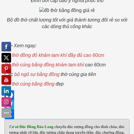
Đỉnh dơi cắp đào ý nghĩa phúc thọ
Bộ đồ thờ chất lượng tốt với giá thành tương đối rẻ so với
các dòng thủ công khác
=>> Xem ngay:
Đồ thờ đồng đỏ khảm tam khí đầy đủ cao 60cm
Đồ thờ cúng bằng đồng khảm tam khí
cao 60cm
Các
bộ ngũ sự bằng đồng
thờ cúng gia tiên
Đồ thờ cúng bằng đồng
đẹp
Facebook
Twitter
Share
Cơ sở Đúc Đồng Bảo Long
chuyên đúc tượng đồng cho đình chùa, đúc
tượng phật cỡ lớn, đúc tượng chân dung truyền thần, đúc chuông đồng,