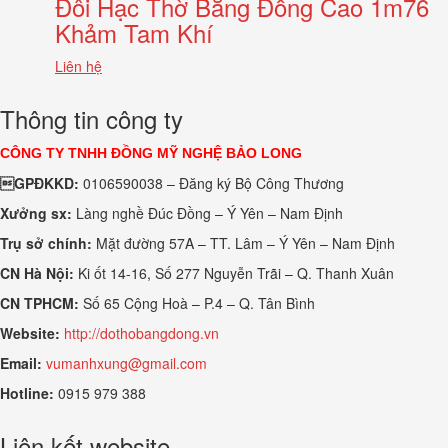
Đôi Hạc Thờ Bằng Đồng Cao 1m76
Khảm Tam Khí
Liên hệ
Thông tin công ty
CÔNG TY TNHH ĐỒNG MỸ NGHỆ BẢO LONG
GPĐKKD:
0106590038 – Đăng ký Bộ Công Thương
Xưởng sx:
Làng nghề Đúc Đồng – Ý Yên – Nam Định
Trụ sở chính:
Mặt đường 57A – TT. Lâm – Ý Yên – Nam Định
CN Hà Nội:
Ki ốt 14-16, Số 277 Nguyễn Trãi – Q. Thanh Xuân
CN TPHCM:
Số 65 Cộng Hoà – P.4 – Q. Tân Bình
Website:
http://dothobangdong.vn
Email:
vumanhxung@gmail.com
Hotline:
0915 979 388
Liên kết website