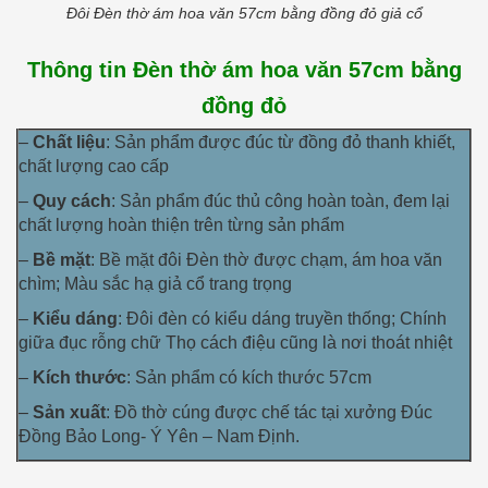
Đôi Đèn thờ ám hoa văn 57cm bằng đồng đỏ giả cổ
Thông tin Đèn thờ ám hoa văn 57cm bằng
đồng đỏ
–
Chất liệu
: Sản phẩm được đúc từ đồng đỏ thanh khiết,
chất lượng cao cấp
–
Quy cách
: Sản phẩm đúc thủ công hoàn toàn, đem lại
chất lượng hoàn thiện trên từng sản phẩm
–
Bề mặt
: Bề mặt đôi Đèn thờ được chạm, ám hoa văn
chìm; Màu sắc hạ giả cổ trang trọng
–
Kiểu dáng
: Đôi đèn có kiểu dáng truyền thống; Chính
giữa đục rỗng chữ Thọ cách điệu cũng là nơi thoát nhiệt
–
Kích thước
: Sản phẩm có kích thước 57cm
–
Sản xuất
: Đồ thờ cúng được chế tác tại xưởng Đúc
Đồng Bảo Long- Ý Yên – Nam Định.