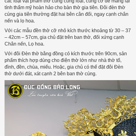
các loại vật phẩm thờ cúng cùng loại, cùng cỡ để mang lại
tính thẩm mỹ hoàn hảo cho bàn thờ gia tiên. Đôi đèn thờ
cúng gia tiên thường đặt hai bên cân đối, ngay cạnh chân
nến và lọ hoa.
Với các mẫu đền thờ cỡ nhỏ kích thước khoảng từ 30 – 37
– 42cm – 57cm, gia chủ đặt trên ban thờ, đối xứng cạnh
Chân nến, Lọ hoa.
Với đôi Đèn thờ bằng đồng có kích thước trên 90cm, sản
phẩm thích hợp dùng cho điện thờ lớn như nhà thờ tổ,
đình, đền, chùa, miếu. Hoặc, gia chủ có thể đặt đôi Đèn
thờ dưới đát, xát cạnh 2 bên ban thờ cúng.