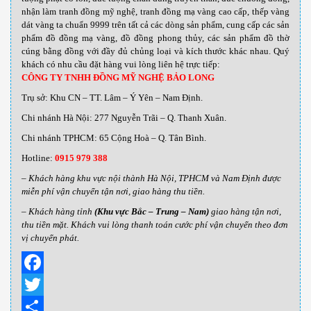
nhận làm tranh đồng mỹ nghệ, tranh đồng mạ vàng cao cấp, thếp vàng
dát vàng ta chuẩn 9999 trên tất cả các dòng sản phẩm, cung cấp các sản
phẩm đồ đồng mạ vàng, đồ đồng phong thủy, các sản phẩm đồ thờ
cúng bằng đồng với đầy đủ chủng loại và kích thước khác nhau
.
Quý
khách có nhu cầu đặt hàng vui lòng liên hệ trực tiếp:
CÔNG TY TNHH ĐỒNG MỸ NGHỆ BẢO LONG
Trụ sở: Khu CN – TT. Lâm – Ý Yên – Nam Định.
Chi nhánh Hà Nội: 277 Nguyễn Trãi – Q. Thanh Xuân.
Chi nhánh TPHCM: 65 Cộng Hoà – Q. Tân Bình.
Hotline:
0915 979 388
– Khách hàng khu vực nội thành Hà Nội, TPHCM và Nam Định được
miễn phí vận chuyển tận nơi, giao hàng thu tiền.
– Khách hàng tỉnh
(Khu vực Bắc – Trung – Nam)
giao hàng tận nơi,
thu tiền mặt. Khách vui lòng thanh toán cước phí vận chuyển theo đơn
vị chuyển phát.
Facebook
Twitter