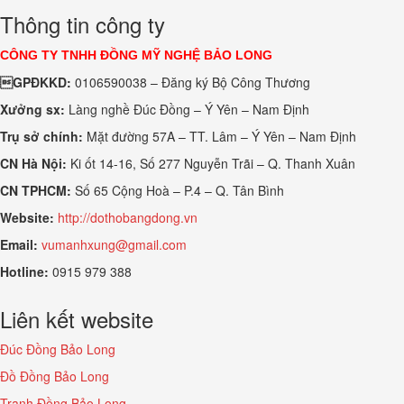
Thông tin công ty
CÔNG TY TNHH ĐỒNG MỸ NGHỆ BẢO LONG
GPĐKKD:
0106590038 – Đăng ký Bộ Công Thương
Xưởng sx:
Làng nghề Đúc Đồng – Ý Yên – Nam Định
Trụ sở chính:
Mặt đường 57A – TT. Lâm – Ý Yên – Nam Định
CN Hà Nội:
Ki ốt 14-16, Số 277 Nguyễn Trãi – Q. Thanh Xuân
CN TPHCM:
Số 65 Cộng Hoà – P.4 – Q. Tân Bình
Website:
http://dothobangdong.vn
Email:
vumanhxung@gmail.com
Hotline:
0915 979 388
Liên kết website
Đúc Đồng Bảo Long
Đồ Đồng Bảo Long
Tranh Đồng Bảo Long