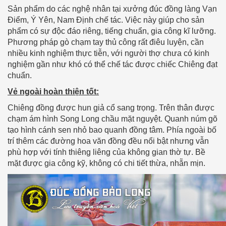
Sản phẩm do các nghệ nhân tại xưởng đúc đồng làng Vạn
Điểm, Ý Yên, Nam Định chế tác. Việc này giúp cho sản
phẩm có sự độc đáo riêng, tiếng chuẩn, gia công kĩ lưỡng.
Phương pháp gò chạm tay thủ công rất điêu luyện, cần
nhiều kinh nghiệm thực tiễn, với người thợ chưa có kinh
nghiệm gần như khó có thể chế tác được chiếc Chiêng đạt
chuẩn.
Vẻ ngoài hoàn thiện tốt:
Chiêng đồng được hun giả cổ sang trọng. Trên thân được
chạm ám hình Song Long chầu mặt nguyệt. Quanh núm gõ
tạo hình cánh sen nhỏ bao quanh đồng tâm. Phía ngoài bố
trí thêm các đường hoa văn đồng đều nổi bật nhưng vẫn
phù hợp với tính thiêng liêng của không gian thờ tự. Bề
mặt được gia công kỹ, không có chi tiết thừa, nhẵn mịn.