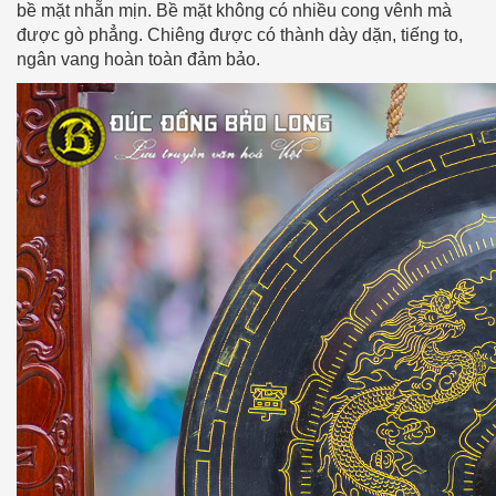
bề mặt nhẵn mịn. Bề mặt không có nhiều cong vênh mà
được gò phẳng. Chiêng được có thành dày dặn, tiếng to,
ngân vang hoàn toàn đảm bảo.