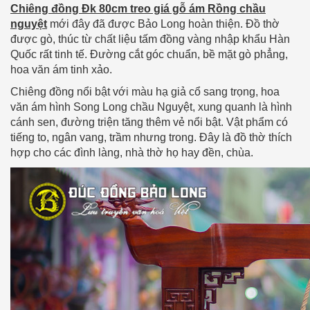
Chiêng đồng Đk 80cm treo giá gỗ ám Rồng chầu
nguyệt
mới đây đã được Bảo Long hoàn thiện. Đồ thờ
được gò, thúc từ chất liệu tấm đồng vàng nhập khẩu Hàn
Quốc rất tinh tế. Đường cắt góc chuẩn, bề mặt gò phẳng,
hoa văn ám tinh xảo.
Chiêng đồng nổi bật với màu hạ giả cổ sang trọng, hoa
văn ám hình Song Long chầu Nguyệt, xung quanh là hình
cánh sen, đường triện tăng thêm vẻ nổi bật. Vật phẩm có
tiếng to, ngân vang, trầm nhưng trong. Đây là đồ thờ thích
hợp cho các đình làng, nhà thờ họ hay đền, chùa.