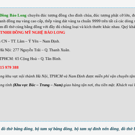
 Đồng Bảo Long
chuyên đúc tượng đồng cho đình chùa, đúc tượng phật cỡ lớn, đ
ranh đồng mạ vàng cao cấp, thếp vàng dát vàng ta chuẩn 9999 trên tất cả các dòn
ẩm đồ thờ cúng bằng đồng với đầy đủ chủng loại và kích thước khác nhau
.
Quý khác
 TNHH ĐỒNG MỸ NGHỆ BẢO LONG
u CN – TT. Lâm – Ý Yên – Nam Định.
Hà Nội: 277 Nguyễn Trãi – Q. Thanh Xuân.
TPHCM: 65 Cộng Hoà – Q. Tân Bình.
15 979 388
ng khu vực nội thành Hà Nội, TPHCM và Nam Định được miễn phí vận chuyển tận n
ng tỉnh
(Khu vực Bắc – Trung – Nam)
giao hàng tận nơi, thu tiền mặt. Khách vui
 đồ thờ bằng đồng
,
bộ tam sự bằng đồng
,
bộ tam sự đỉnh nến đồng
,
đồ thờ 