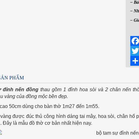
– Bả
– Nh
– Gi
Face
Twit
Shar
 SẢN PHẨM
ự đỉnh nến đồng
thau gồm 1 đỉnh hoa sòi và 2 chân nến thờ
u vàng của đồng mộc bền đẹp.
 cao 50cm dùng cho bàn thờ 1m27 đến 1m55.
vàng được đúc thủ công hình dáng tai mây, hoa sòi, chân hổ 
n. Đây là mẫu đồ thờ cơ bản nhất hiện nay.