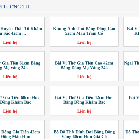
M TƯƠNG TỰ
u Huyền Thất Tổ Khảm
Khung Ảnh Thờ Bằng Đồng Cao
Bài V
ũ Sắc 42cm ...
52cm Màu Trầm Cổ
Kh
Liên hệ
Liên hệ
ờ Gia Tiên 61cm Bằng
Bài Vị Thờ Gia Tiên Cao 42cm
Ngai T
g Mạ vàng 24k
Bằng Đồng Mạ Vàng 24k
Liên hệ
Liên hệ
ờ Gia Tiên 68cm Đúc
Bài Vị Thờ Gia Tiên 42cm Đúc
Bài 
 Đồng Khảm Bạc
Bằng Đồng Khảm Bạc
Liên hệ
Liên hệ
i Đồng Gia Tiên 42cm
Bộ Đồ Thờ Đỉnh Dơi Bằng Đồng
Đồ Thờ
 Đồng Màu Hun
Vàng 60cm Hun Giả Cổ