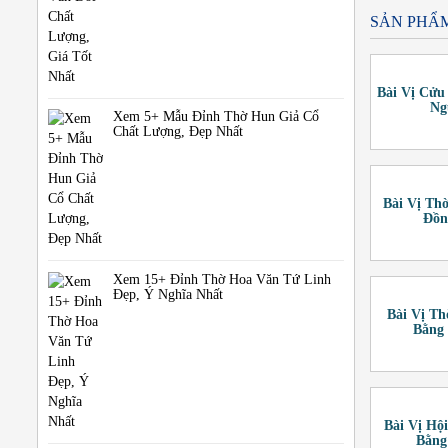
SẢN PHẨ
Bài Vị Cử
Ng
Xem 5+ Mẫu Đỉnh Thờ Hun Giả Cổ
Chất Lượng, Đẹp Nhất
Bài Vị Th
Đồn
Xem 15+ Đỉnh Thờ Hoa Văn Tứ Linh
Đẹp, Ý Nghĩa Nhất
Bài Vị Th
Bằng
Bài Vị Hộ
Bằng