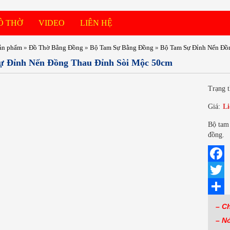
Ồ THỜ
VIDEO
LIÊN HỆ
ản phẩm
»
Đồ Thờ Bằng Đồng
»
Bộ Tam Sự Bằng Đồng
»
Bộ Tam Sự Đỉnh Nến Đồ
ự Đỉnh Nến Đồng Thau Đỉnh Sòi Mộc 50cm
Trạng t
Giá:
Li
Bộ tam 
đồng.
Facebo
Twitter
Share
– C
– N