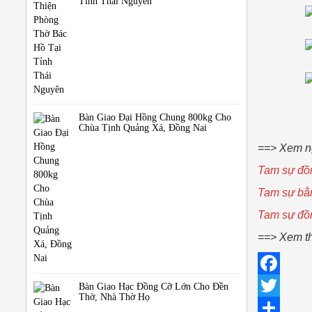
Tỉnh Thái Nguyên
Bàn Giao Đại Hồng Chung 800kg Cho
Chùa Tịnh Quảng Xá, Đồng Nai
==> Xem n
Tam sự đồn
Tam sự bằn
Tam sự đồn
==> Xem t
F
Bàn Giao Hạc Đồng Cỡ Lớn Cho Đền
Thờ, Nhà Thờ Họ
a
T