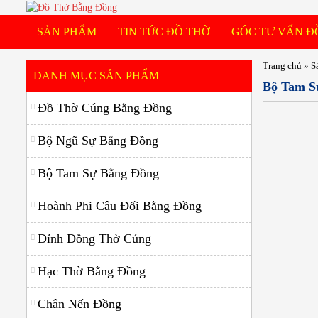
SẢN PHẨM
TIN TỨC ĐỒ THỜ
GÓC TƯ VẤN Đ
Bộ Ngũ Sự Bằng Đồng
Trang chủ
»
S
DANH MỤC SẢN PHẨM
Bộ Tam S
Bộ Tam Sự Bằng Đồng
Đồ Thờ Cúng Bằng Đồng
Đỉnh Đồng Thờ Cúng
Bộ Ngũ Sự Bằng Đồng
Hạc Thờ Bằng Đồng
Bộ Tam Sự Bằng Đồng
Chân Nến Đồng
Hoành Phi Câu Đối Bằng Đồng
Bát Hương Đồng
Đỉnh Đồng Thờ Cúng
Đèn Thờ Bằng Đồng
Lọ Hoa Bằng Đồng
Hạc Thờ Bằng Đồng
Mâm Bồng Bằng Đồng
Chân Nến Đồng