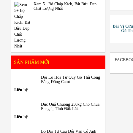
Xem 5+ Bộ Chấp Kích, Bát Bửu Đẹp
Chất Lượng Nhất
Bài Vị Cử
Gò Th
FACEBO
SẢN PHẨM MỚI
Đôi Lọ Hoa Tứ Quý Gò Thủ Công
Bằng Đồng Catut ...
Liên hệ
Đúc Quả Chuông 250kg Cho Chùa
Eangal, Tỉnh Đắk Lắk
Liên hệ
Bộ Đại Tự Câu Đối Vạn Cổ Anh