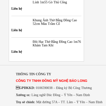
Linh 1m55 Gò Thủ Công
Liên hệ
Khung Ảnh Thờ Bằng Đồng Cao
52cm Màu Trầm Cổ
Liên hệ
Đôi Hạc Thờ Bằng Đồng Cao 1m76
Khảm Tam Khí
Liên hệ
THÔNG TIN CÔNG TY
CÔNG TY TNHH ĐỒNG MỸ NGHỆ BẢO LONG
GPĐKKD:
0106590038 – Đăng ký Bộ Công Thương
Xưởng sx:
Làng nghề Đúc Đồng – Ý Yên – Nam Định
Trụ sở chính:
Mặt đường 57A – TT. Lâm – Ý Yên – Nam Định