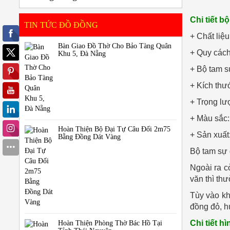
Chi tiết b
TIN TỨC ĐỒ ĐỒNG
+ Chất liệ
Bàn Giao Đồ Thờ Cho Bảo Tàng Quân
+ Quy cách
Khu 5, Đà Nẵng
+ Bộ tam s
+ Kích thư
+ Trọng lư
+ Màu sắc:
Hoàn Thiện Bộ Đại Tự Câu Đối 2m75
+ Sản xuất
Bằng Đồng Dát Vàng
Bộ tam sự 
Ngoài ra c
văn thì th
Tùy vào kh
đồng đỏ, h
Chi tiết h
Hoàn Thiện Phòng Thờ Bác Hồ Tại