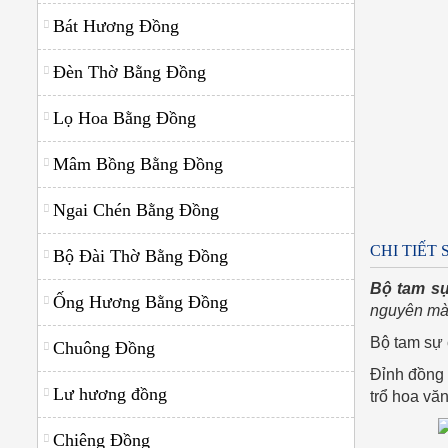
Ngai Chén Bằng Đồng
Bát Hương Đồng
Ống Hương Bằng Đồng
Đèn Thờ Bằng Đồng
Bộ Đài Thờ Bằng Đồng
Lọ Hoa Bằng Đồng
Đồ Thờ Cúng Bằng Đồng
Mâm Bồng Bằng Đồng
Hoành Phi Câu Đối Bằng Đồng
Ngai Chén Bằng Đồng
Lư hương đồng
CHI TIẾT
Bộ Đài Thờ Bằng Đồng
Chuông Đồng
Bộ tam s
Chiêng Đồng
Ống Hương Bằng Đồng
nguyên mà
Bộ tam sự
Chuông Đồng
Đỉnh đồng 
Lư hương đồng
trổ hoa vă
Chiêng Đồng