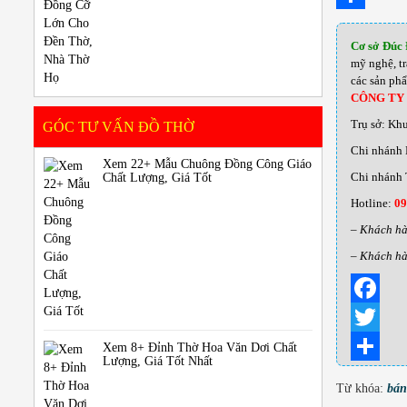
c
w
S
Cơ sở Đúc
e
i
h
mỹ nghệ, t
các sản ph
b
t
a
CÔNG TY
o
t
r
Trụ sở: Kh
GÓC TƯ VẤN ĐỒ THỜ
o
e
e
Chi nhánh 
Xem 22+ Mẫu Chuông Đồng Công Giáo
k
r
Chi nhánh 
Chất Lượng, Giá Tốt
Hotline:
09
– Khách hà
– Khách hà
Facebook
Twitter
Xem 8+ Đỉnh Thờ Hoa Văn Dơi Chất
Lượng, Giá Tốt Nhất
Share
Từ khóa:
bán