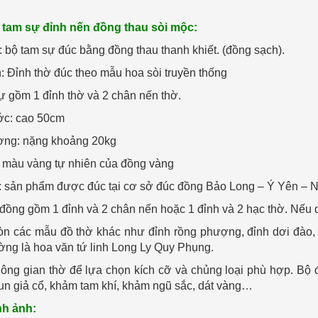
ộ tam sự đỉnh nến đồng thau sòi mộc:
u: bộ tam sự đúc bằng đồng thau thanh khiết. (đồng sạch).
: Đỉnh thờ đúc theo mẫu hoa sòi truyền thống
ự gồm 1 đỉnh thờ và 2 chân nến thờ.
ớc: cao 50cm
ợng: nặng khoảng 20kg
 màu vàng tự nhiên của đồng vàng
: sản phẩm được đúc tại cơ sở đúc đồng Bảo Long – Ý Yên – 
đồng gồm 1 đỉnh và 2 chân nến hoặc 1 đỉnh và 2 hạc thờ. Nếu dù
òn các mẫu đồ thờ khác như đỉnh rồng phượng, đỉnh dơi đào
ường là hoa văn tứ linh Long Ly Quy Phụng.
ông gian thờ để lựa chọn kích cỡ và chủng loại phù hợp. B
un giả cổ, khảm tam khí, khảm ngũ sắc, dát vàng…
ình ảnh: