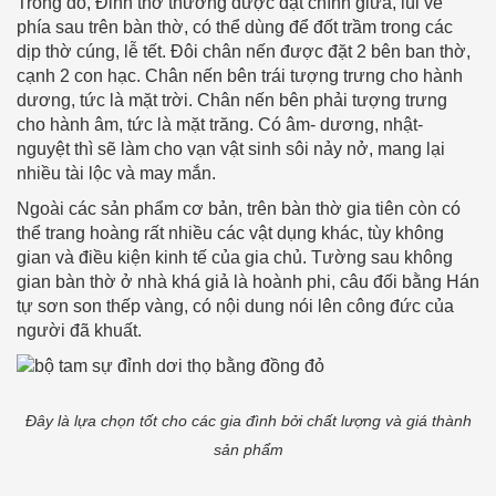
Trong đó, Đỉnh thờ thường được đặt chính giữa, lùi về
phía sau trên bàn thờ, có thể dùng để đốt trầm trong các
dịp thờ cúng, lễ tết. Đôi chân nến được đặt 2 bên ban thờ,
cạnh 2 con hạc. Chân nến bên trái tượng trưng cho hành
dương, tức là mặt trời. Chân nến bên phải tượng trưng
cho hành âm, tức là mặt trăng. Có âm- dương, nhật-
nguyệt thì sẽ làm cho vạn vật sinh sôi nảy nở, mang lại
nhiều tài lộc và may mắn.
Ngoài các sản phẩm cơ bản, trên bàn thờ gia tiên còn có
thể trang hoàng rất nhiều các vật dụng khác, tùy không
gian và điều kiện kinh tế của gia chủ. Tường sau không
gian bàn thờ ở nhà khá giả là hoành phi, câu đối bằng Hán
tự sơn son thếp vàng, có nội dung nói lên công đức của
người đã khuất.
Đây là lựa chọn tốt cho các gia đình bởi chất lượng và giá thành
sản phẩm