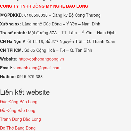
CÔNG TY TNHH ĐỒNG MỸ NGHỆ BẢO LONG
GPĐKKD:
0106590038 – Đăng ký Bộ Công Thương
Xưởng sx:
Làng nghề Đúc Đồng – Ý Yên – Nam Định
Trụ sở chính:
Mặt đường 57A – TT. Lâm – Ý Yên – Nam Định
CN Hà Nội:
Ki ốt 14-16, Số 277 Nguyễn Trãi – Q. Thanh Xuân
CN TPHCM:
Số 65 Cộng Hoà – P.4 – Q. Tân Bình
Website:
http://dothobangdong.vn
Email:
vumanhxung@gmail.com
Hotline:
0915 979 388
Liên kết website
Đúc Đồng Bảo Long
Đồ Đồng Bảo Long
Tranh Đồng Bảo Long
Đồ Thờ Bằng Đồng