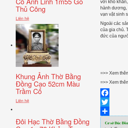
Cổ Anh Linh 1m55 Gò
với khó khăn
Thủ Công
hành dương, t
vạn vật sinh 
Liên hệ
Ngoài các sản
của gia chủ. 
đức của ngườ
=>> Xem th
Khung Ảnh Thờ Bằng
Đồng Cao 52cm Màu
=>> Xem th
Trầm Cổ
Liên hệ
Facebook
Twitter
Đôi Hạc Thờ Bằng Đồng
Share
Cơ sở Đúc Đồ