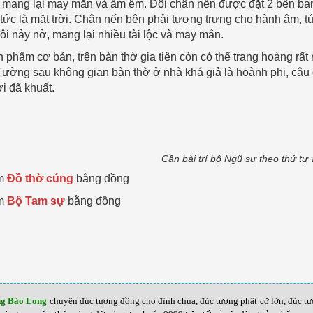
, mang lại may mắn và ấm êm. Đôi chân nến được đặt 2 bên ban
ức là mặt trời. Chân nến bên phải tượng trưng cho hành âm, tứ
sôi nảy nở, mang lại nhiều tài lộc và may mắn.
 phẩm cơ bản, trên bàn thờ gia tiên còn có thể trang hoàng rất 
Tường sau không gian bàn thờ ở nhà khá giả là hoành phi, câu 
i đã khuất.
Cần bài trí bộ Ngũ sự theo thứ tự v
êm
Đồ thờ cúng
bằng đồng
êm
Bộ Tam sự
bằng đồng
ng Bảo Long
chuyên đúc tượng đồng cho đình chùa, đúc tượng phật cỡ lớn, đúc t