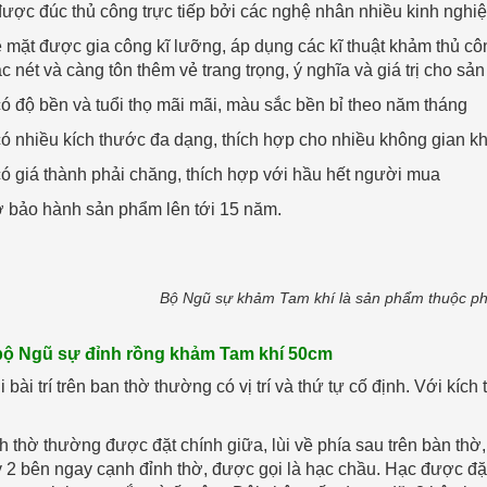
ược đúc thủ công trực tiếp bởi các nghệ nhân nhiều kinh nghi
ề mặt được gia công kĩ lưỡng, áp dụng các kĩ thuật khảm thủ c
c nét và càng tôn thêm vẻ trang trọng, ý nghĩa và giá trị cho sả
 độ bền và tuổi thọ mãi mãi, màu sắc bền bỉ theo năm tháng
ó nhiều kích thước đa dạng, thích hợp cho nhiều không gian k
ó giá thành phải chăng, thích hợp với hầu hết người mua
ợ bảo hành sản phẩm lên tới 15 năm.
Bộ Ngũ sự khảm Tam khí là sản phẩm thuộc ph
 bộ Ngũ sự đỉnh rồng khảm Tam khí 50cm
 bài trí trên ban thờ thường có vị trí và thứ tự cố định. Với k
h thờ thường được đặt chính giữa, lùi về phía sau trên bàn thờ, 
2 bên ngay cạnh đỉnh thờ, được gọi là hạc chầu. Hạc được đặt