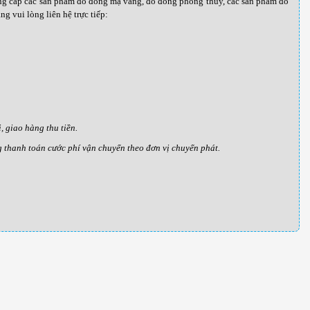
cung cấp các sản phẩm đồ đồng mạ vàng, đồ đồng phong thủy, các sản phẩm đồ
g vui lòng liên hệ trực tiếp:
 giao hàng thu tiền.
g thanh toán cước phí vận chuyển theo đơn vị chuyển phát.