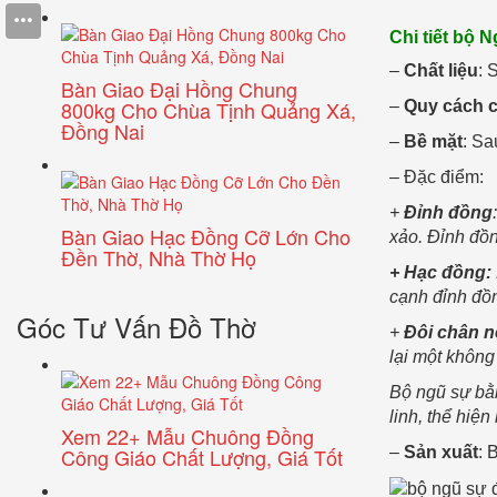
Chi tiết bộ 
–
Chất liệu
: 
Bàn Giao Đại Hồng Chung
800kg Cho Chùa Tịnh Quảng Xá,
–
Quy cách c
Đồng Nai
–
Bề mặt
: Sa
– Đặc điểm:
+
Đỉnh đồng
Bàn Giao Hạc Đồng Cỡ Lớn Cho
xảo. Đỉnh đồn
Đền Thờ, Nhà Thờ Họ
+ Hạc đồng:
cạnh đỉnh đồn
Góc Tư Vấn Đồ Thờ
+
Đôi chân n
lại một không
Bộ ngũ sự bằn
linh, thể hiệ
Xem 22+ Mẫu Chuông Đồng
–
Sản xuất
: 
Công Giáo Chất Lượng, Giá Tốt