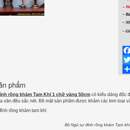
– N
– B
– Nh
– Gi
Fac
Twit
Sha
 sản phẩm
ỉnh rồng khảm Tam Khí 1 chữ vàng 50cm
có kiểu dáng độc đ
hoa văn đều sắc nét. Bề mặt sản phẩm được khảm các kim loại v
Bộ Ngũ sự đỉnh rồng khảm Tam kh