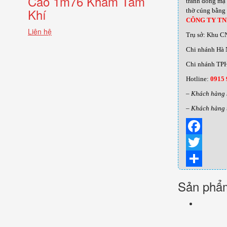
Cao 1m76 Khảm Tam
tranh đồng mạ 
Khí
thờ cúng bằng 
CÔNG TY T
Liên hệ
Trụ sở: Khu C
Chi nhánh Hà 
Chi nhánh TPH
Hotline:
0915 
– Khách hàng 
– Khách hàng 
Facebook
Twitter
Share
Sản phẩm