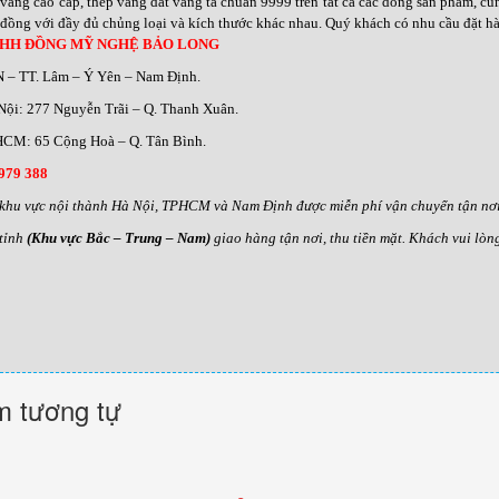
vàng cao cấp, thếp vàng dát vàng ta chuẩn 9999 trên tất cả các dòng sản phẩm, 
đồng với đầy đủ chủng loại và kích thước khác nhau
.
Quý khách có nhu cầu đặt hàn
NHH ĐỒNG MỸ NGHỆ BẢO LONG
N – TT. Lâm – Ý Yên – Nam Định.
Nội: 277 Nguyễn Trãi – Q. Thanh Xuân.
CM: 65 Cộng Hoà – Q. Tân Bình.
979 388
khu vực nội thành Hà Nội, TPHCM và Nam Định được miễn phí vận chuyển tận nơi,
tỉnh
(Khu vực Bắc – Trung – Nam)
giao hàng tận nơi, thu tiền mặt. Khách vui lòn
 tương tự