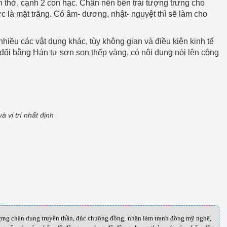
 thờ, cạnh 2 con hạc. Chân nến bên trái tượng trưng cho
c là mặt trăng. Có âm- dương, nhật- nguyệt thì sẽ làm cho
nhiều các vật dụng khác, tùy không gian và điều kiện kinh tế
đối bằng Hán tự sơn son thếp vàng, có nội dung nói lên công
à vị trí nhất định
ượng chân dung truyền thần, đúc chuông đồng, nhận làm tranh đồng mỹ nghệ,