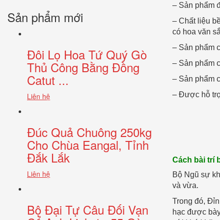
– Sản phẩm đ
Sản phẩm mới
– Chất liệu b
có hoa văn sắ
– Sản phẩm có
Đôi Lọ Hoa Tứ Quý Gò
Thủ Công Bằng Đồng
– Sản phẩm c
Catut ...
– Sản phẩm c
– Được hỗ tr
Liên hệ
Đúc Quả Chuông 250kg
Cho Chùa Eangal, Tỉnh
Đắk Lắk
Cách bài trí
Liên hệ
Bộ Ngũ sự khi
và vừa.
Trong đó, Đỉn
Bộ Đại Tự Câu Đối Vạn
hạc được bày 