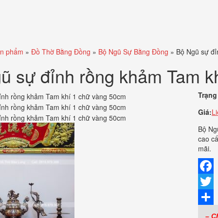
n phẩm
»
Đồ Thờ Bằng Đồng
»
Bộ Ngũ Sự Bằng Đồng
»
Bộ Ngũ sự đỉ
ũ sự đỉnh rồng khảm Tam k
Trạng 
Giá:
L
Bộ Ng
cao cấ
mãi.
Faceb
Twitte
Share
– C