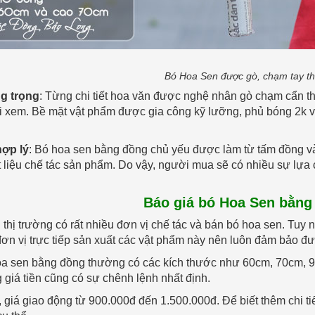
Bó Hoa Sen được gò, chạm tay th
g trọng
: Từng chi tiết hoa văn được nghệ nhân gò chạm cẩn th
i xem. Bề mặt vật phẩm được gia công kỹ lưỡng, phủ bóng 2k v
hợp lý
: Bó hoa sen bằng đồng chủ yếu được làm từ tấm đồng và
 liệu chế tác sản phẩm. Do vậy, người mua sẽ có nhiều sự lựa
Báo giá bó Hoa Sen bằng
n thị trường có rất nhiều đơn vị chế tác và bán bó hoa sen. Tuy
ơn vị trực tiếp sản xuất các vật phẩm này nên luôn đảm bảo đư
oa sen bằng đồng thường có các kích thước như 60cm, 70cm, 
giá tiền cũng có sự chênh lệnh nhất định.
, giá giao động từ 900.000đ đến 1.500.000đ. Để biết thêm chi ti