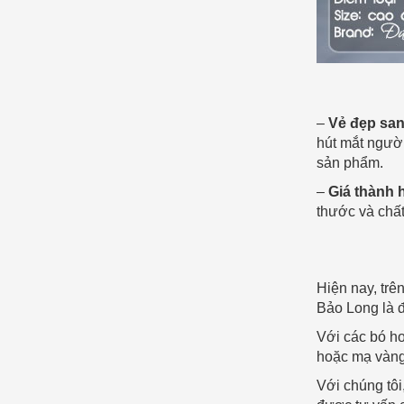
–
Vẻ đẹp san
hút mắt ngườ
sản phẩm.
–
Giá thành 
thước và chất
Hiện nay, trê
Bảo Long là đ
Với các bó h
hoặc mạ vàng 
Với chúng tôi