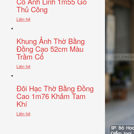
Cổ Anh Linh 1m55 Gò
Thủ Công
Liên hệ
Khung Ảnh Thờ Bằng
Đồng Cao 52cm Màu
Trầm Cổ
Liên hệ
Đôi Hạc Thờ Bằng Đồng
Cao 1m76 Khảm Tam
Khí
Liên hệ