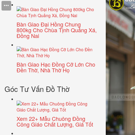
Bàn Giao Đại Hồng Chung
800kg Cho Chùa Tịnh Quảng Xá,
Đồng Nai
Bàn Giao Hạc Đồng Cỡ Lớn Cho
Đền Thờ, Nhà Thờ Họ
Góc Tư Vấn Đồ Thờ
Xem 22+ Mẫu Chuông Đồng
Công Giáo Chất Lượng, Giá Tốt