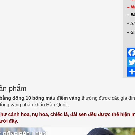
– N
– B
– Nh
– Gi
Fac
Twit
Sha
 sản phẩm
bằng đồng 10 bông màu điểm vàng
thường được các gia đìn
đồng vàng nhập khẩu Hàn Quốc.
 như cánh hoa, nụ hoa, chiếc lá, đài sen đều được thể hiệ
dưới đây.