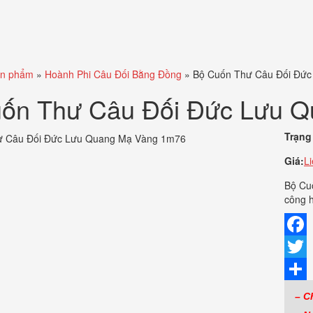
n phẩm
»
Hoành Phi Câu Đối Bằng Đồng
»
Bộ Cuốn Thư Câu Đối Đứ
ốn Thư Câu Đối Đức Lưu 
Trạng 
Giá:
L
Bộ Cu
công h
Faceb
Twitte
Share
– C