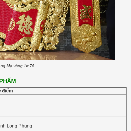
ang Mạ vàng 1m76
 PHẨM
 điểm
 ảnh Long Phụng