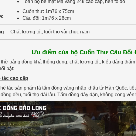
Toàn bộ bề mặt Mạ vàng 24k cao cấp, nền tô đỏ
Cuốn thư: 1m76 x 75cm
ớc
Câu đối: 1m76 x 26cm
ng
Chất lượng tốt, tuổi thọ vài chục năm
Ưu điểm của bộ Cuốn Thư Câu Đối
thờ bằng đồng khá thông dụng, chất lượng tốt, kiểu dáng thẩm m
ổi bật:
ế tác cao cấp
chế tác sản phẩm là tấm đồng vàng nhập khẩu từ Hàn Quốc, tiê
đồng đều, tuổi thọ dài lâu. Tấm đồng dày dặn, không cong vênh