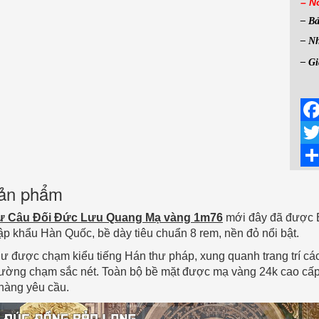
– N
– B
– Nh
– Gi
Fac
Twit
Sha
 sản phẩm
ư Câu Đối Đức Lưu Quang Mạ vàng 1m76
mới đây đã được B
p khẩu Hàn Quốc, bề dày tiêu chuẩn 8 rem, nền đỏ nổi bật.
 được chạm kiểu tiếng Hán thư pháp, xung quanh trang trí các
ường chạm sắc nét. Toàn bộ bề mặt được mạ vàng 24k cao cấp.
hàng yêu cầu.