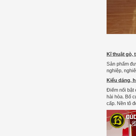
Kĩ thuật gò,
Sản phẩm đượ
nghiệp, nghiê
Kiểu dáng, 
Điểm nổi bật 
hài hòa. Bố 
cấp. Nền tô đỏ