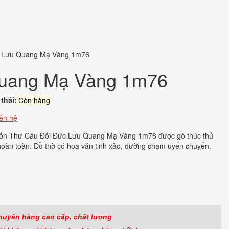
c Lưu Quang Mạ Vàng 1m76
Quang Mạ Vàng 1m76
thái:
Còn hàng
iên hệ
ốn Thư Câu Đối Đức Lưu Quang Mạ Vàng 1m76 được gò thúc thủ
oàn toàn. Đồ thờ có hoa văn tinh xảo, đường chạm uyển chuyển.
ook
r
huyên hàng cao cấp, chất lượng