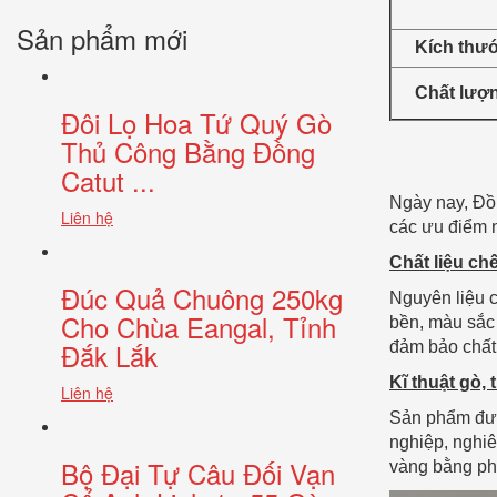
Sản phẩm mới
Kích thư
Chất lượ
Đôi Lọ Hoa Tứ Quý Gò
Thủ Công Bằng Đồng
Catut ...
Ngày nay, Đồ 
Liên hệ
các ưu điểm n
Chất liệu ch
Đúc Quả Chuông 250kg
Nguyên liệu 
Cho Chùa Eangal, Tỉnh
bền, màu sắc 
Đắk Lắk
đảm bảo chất 
Kĩ thuật gò,
Liên hệ
Sản phẩm đượ
nghiệp, nghiê
Bộ Đại Tự Câu Đối Vạn
vàng bằng ph