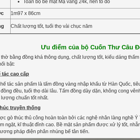
Toàn bộ bề mặt Mạ vàng 24k, nền tô đỏ
ớc
1m97 x 86cm
ng
Chất lượng tốt, tuổi thọ vài chục năm
Ưu điểm của bộ Cuốn Thư Câu Đ
thờ bằng đồng khá thông dụng, chất lượng tốt, kiểu dáng thẩm m
ổi bật:
ế tác cao cấp
chế tác sản phẩm là tấm đồng vàng nhập khẩu từ Hàn Quốc, tiê
đồng đều, tuổi thọ dài lâu. Tấm đồng dày dặn, không cong vênh
lượng chuẩn tốt nhất.
 thúc truyền thống
c gò thúc thủ công hoàn toàn bởi các nghệ nhân làng nghề Ý 
m ngặt, kĩ thuật đỉnh cao. Bề mặt sản phẩm được xử lý tốt, nhẵn
ương pháp điện phân nhúng bể tân tiến.