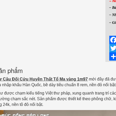
– N
– B
– Nh
– Gi
Fac
Twit
Sha
 sản phẩm
 Câu Đối Cửu Huyền Thất Tổ Mạ vàng 1m97
mới đây đã đượ
 nhập khẩu Hàn Quốc, bề dày tiêu chuẩn 8 rem, nền đỏ nổi bật
được chạm kiểu tiếng Việt thư pháp, xung quanh trang trí các
ường chạm sắc nét. Sản phẩm được thiết kế theo phông chữ, ki
24k, nền tô đỏ nổi bật.