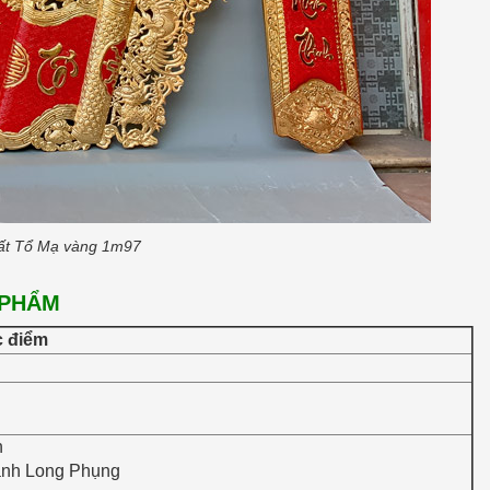
ất Tổ Mạ vàng 1m97
 PHẨM
 điểm
n
 ảnh Long Phụng