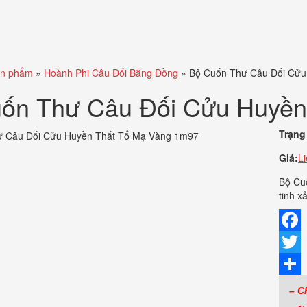
n phẩm
»
Hoành Phi Câu Đối Bằng Đồng
»
Bộ Cuốn Thư Câu Đối Cửu
ốn Thư Câu Đối Cửu Huyền
Trạng 
Giá:
L
Bộ Cu
tinh x
Faceb
Twitte
Share
– C