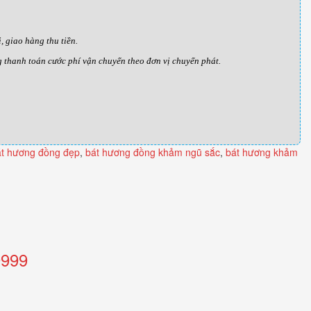
 giao hàng thu tiền.
g thanh toán cước phí vận chuyển theo đơn vị chuyển phát.
át hương đồng đẹp
,
bát hương đồng khảm ngũ sắc
,
bát hương khảm
9999