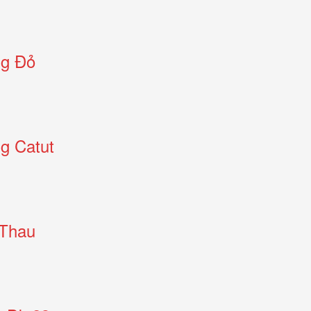
ng Đỏ
g Catut
 Thau