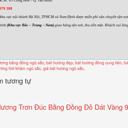
CM: 65 Cộng Hoà – Q. Tân Bình.
979 388
khu vực nội thành Hà Nội, TPHCM và Nam Định được miễn phí vận chuyển tận nơi,
tỉnh
(Khu vực Bắc – Trung – Nam)
giao hàng tận nơi, thu tiền mặt. Khách vui lòn
ương bằng đồng ngũ sắc
,
bát hương đẹp
,
bát hương đồng cung tiến
,
b
ương thờ khảm ngũ sắc
,
giá bát hương ngũ sắc
,
 tương tự
Hương Trơn Đúc Bằng Đồng Đỏ Dát Vàng 