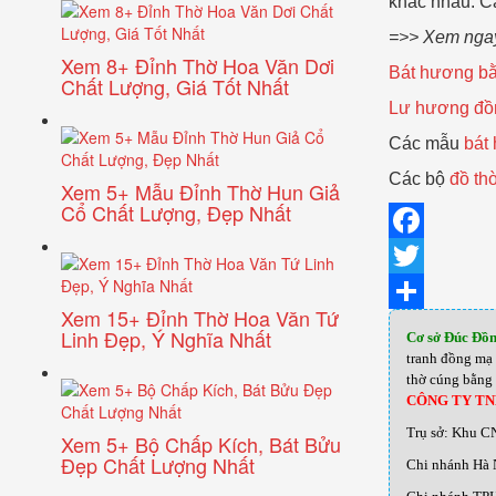
khác nhau. C
=>> Xem nga
Xem 8+ Đỉnh Thờ Hoa Văn Dơi
Bát hương bằ
Chất Lượng, Giá Tốt Nhất
Lư hương đồn
Các mẫu
bát
Các bộ
đồ th
Xem 5+ Mẫu Đỉnh Thờ Hun Giả
Cổ Chất Lượng, Đẹp Nhất
Facebook
Twitter
Xem 15+ Đỉnh Thờ Hoa Văn Tứ
Share
Linh Đẹp, Ý Nghĩa Nhất
Cơ sở Đúc Đồ
tranh đồng mạ 
thờ cúng bằng 
CÔNG TY T
Trụ sở: Khu C
Xem 5+ Bộ Chấp Kích, Bát Bửu
Đẹp Chất Lượng Nhất
Chi nhánh Hà 