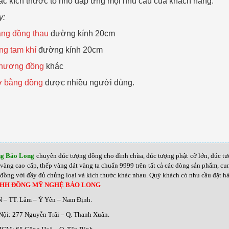
ác kích thước to nhỏ đáp ứng mọi nhu cầu của khách hàng.
y:
ng đồng thau
đường kính 20cm
g tam khí
đường kính 20cm
 hương đồng
khác
ờ bằng đồng
được nhiều người dùng.
ng Bảo Long
chuyên đúc tượng đồng cho đình chùa, đúc tượng phật cỡ lớn, đúc t
vàng cao cấp, thếp vàng dát vàng ta chuẩn 9999 trên tất cả các dòng sản phẩm, 
đồng với đầy đủ chủng loại và kích thước khác nhau
.
Quý khách có nhu cầu đặt hàn
NHH ĐỒNG MỸ NGHỆ BẢO LONG
N – TT. Lâm – Ý Yên – Nam Định.
Nội: 277 Nguyễn Trãi – Q. Thanh Xuân.