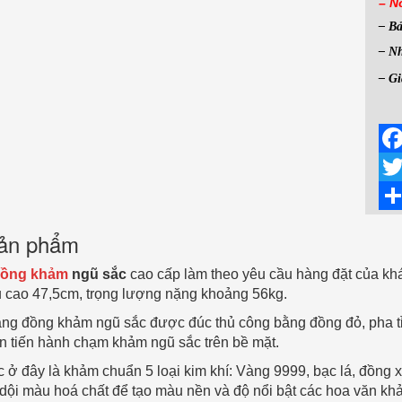
– N
– B
– Nh
– Gi
Fac
Twit
Sha
 sản phẩm
đồng khảm
ngũ sắc
cao cấp làm theo yêu cầu hàng đặt của k
u cao 47,5cm, trọng lượng nặng khoảng 56kg.
ng đồng khảm ngũ sắc được đúc thủ công bằng đồng đỏ, pha tỉ
n tiến hành chạm khảm ngũ sắc trên bề mặt.
ở đây là khảm chuẩn 5 loại kim khí: Vàng 9999, bạc lá, đồng 
ội màu hoá chất để tạo màu nền và độ nổi bật các hoa văn kh