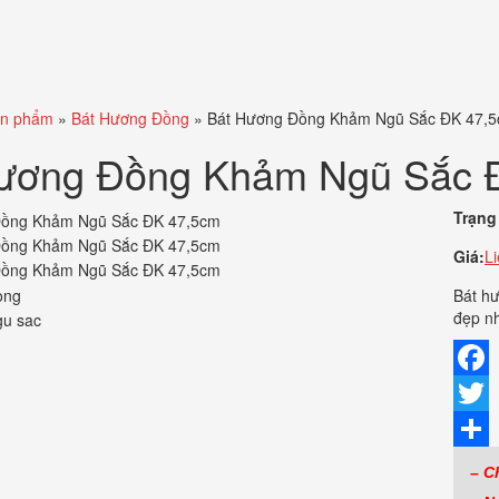
n phẩm
»
Bát Hương Đồng
»
Bát Hương Đồng Khảm Ngũ Sắc ĐK 47,
ương Đồng Khảm Ngũ Sắc 
Trạng 
Giá:
L
Bát h
đẹp nh
Faceb
Twitte
Share
– C