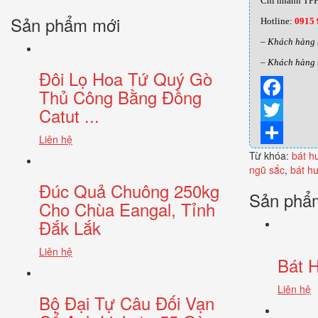
Chi nhánh TPH
Sản phẩm mới
Hotline:
0915 
– Khách hàng 
– Khách hàng 
Đôi Lọ Hoa Tứ Quý Gò
Thủ Công Bằng Đồng
Catut ...
Facebook
Twitter
Liên hệ
Từ khóa:
Share
bát h
ngũ sắc
,
bát h
Đúc Quả Chuông 250kg
Sản phẩm
Cho Chùa Eangal, Tỉnh
Đắk Lắk
Liên hệ
Bát 
Liên hệ
Bộ Đại Tự Câu Đối Vạn