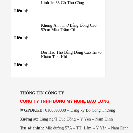
Linh 1m55 Gò Thủ Công
Liên hệ
Khung Ảnh Thờ Bằng Đồng Cao
52cm Màu Trầm Cổ
Liên hệ
Đôi Hạc Thờ Bằng Đồng Cao 1m76
Khảm Tam Khí
Liên hệ
THÔNG TIN CÔNG TY
CÔNG TY TNHH ĐỒNG MỸ NGHỆ BẢO LONG
GPĐKKD:
0106590038 – Đăng ký Bộ Công Thương
Xưởng sx:
Làng nghề Đúc Đồng – Ý Yên – Nam Định
Trụ sở chính:
Mặt đường 57A – TT. Lâm – Ý Yên – Nam Định