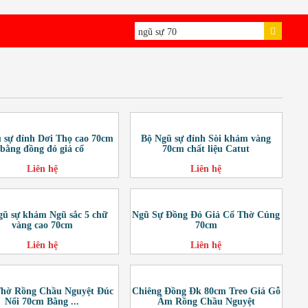
 sự đỉnh Dơi Thọ cao 70cm
Bộ Ngũ sự đỉnh Sòi khảm vàng
bằng đồng đỏ giả cổ
70cm chất liệu Catut
Liên hệ
Liên hệ
gũ sự khảm Ngũ sắc 5 chữ
Ngũ Sự Đồng Đỏ Giả Cổ Thờ Cúng
vàng cao 70cm
70cm
Liên hệ
Liên hệ
Thờ Rồng Chầu Nguyệt Đúc
Chiêng Đồng Đk 80cm Treo Giá Gỗ
Nổi 70cm Bằng ...
Ám Rồng Chầu Nguyệt