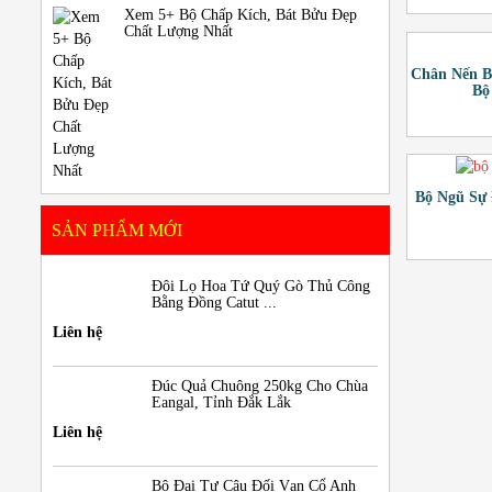
Xem 5+ Bộ Chấp Kích, Bát Bửu Đẹp
Chất Lượng Nhất
Chân Nến B
Bộ
Bộ Ngũ Sự
SẢN PHẨM MỚI
Đôi Lọ Hoa Tứ Quý Gò Thủ Công
Bằng Đồng Catut ...
Liên hệ
Đúc Quả Chuông 250kg Cho Chùa
Eangal, Tỉnh Đắk Lắk
Liên hệ
Bộ Đại Tự Câu Đối Vạn Cổ Anh