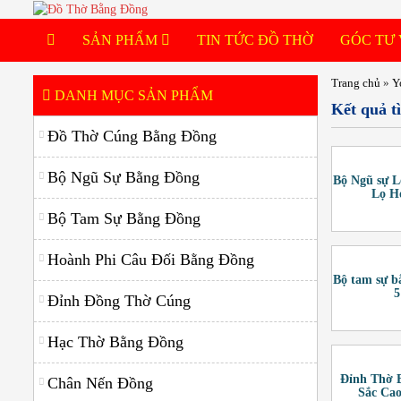
SẢN PHẨM
TIN TỨC ĐỒ THỜ
GÓC TƯ
Bộ Ngũ Sự Bằng Đồng
Trang chủ
»
Y
DANH MỤC SẢN PHẨM
Kết quả t
Bộ Tam Sự Bằng Đồng
Đồ Thờ Cúng Bằng Đồng
Đỉnh Đồng Thờ Cúng
Bộ Ngũ Sự Bằng Đồng
Bộ Ngũ sự L
Hạc Thờ Bằng Đồng
Lọ H
Bộ Tam Sự Bằng Đồng
Chân Nến Đồng
Hoành Phi Câu Đối Bằng Đồng
Bát Hương Đồng
Bộ tam sự b
5
Đỉnh Đồng Thờ Cúng
Đèn Thờ Bằng Đồng
Lọ Hoa Bằng Đồng
Hạc Thờ Bằng Đồng
Mâm Bồng Bằng Đồng
Đỉnh Thờ 
Chân Nến Đồng
Sắc Ca