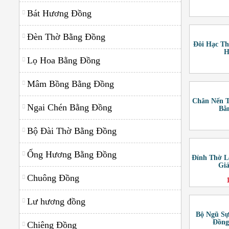
Ngai Chén Bằng Đồng
Bát Hương Đồng
Ống Hương Bằng Đồng
Đèn Thờ Bằng Đồng
Đôi Hạc T
Bộ Đài Thờ Bằng Đồng
H
Lọ Hoa Bằng Đồng
Đồ Thờ Cúng Bằng Đồng
Mâm Bồng Bằng Đồng
Hoành Phi Câu Đối Bằng Đồng
Chân Nến 
Ngai Chén Bằng Đồng
Bằ
Lư hương đồng
Bộ Đài Thờ Bằng Đồng
Chuông Đồng
Chiêng Đồng
Ống Hương Bằng Đồng
Đỉnh Thờ L
Gi
Chuông Đồng
Lư hương đồng
Bộ Ngũ Sự
Đồng
Chiêng Đồng