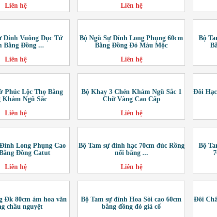
Liên hệ
Liên hệ
ự Đỉnh Vuông Đục Tứ
Bộ Ngũ Sự Đỉnh Long Phụng 60cm
Bộ Ta
h Bằng Đồng ...
Bằng Đồng Đỏ Màu Mộc
B
Liên hệ
Liên hệ
ờ Phúc Lộc Thọ Bằng
Bộ Khay 3 Chén Khảm Ngũ Sắc 1
Đôi Hạ
 Khảm Ngũ Sắc
Chữ Vàng Cao Cấp
Liên hệ
Liên hệ
 Đỉnh Long Phụng Cao
Bộ Tam sự đỉnh hạc 70cm đúc Rồng
Bộ Ta
Bằng Đồng Catut
nổi bằng ...
7
Liên hệ
Liên hệ
g Đk 80cm ám hoa văn
Bộ Tam sự đỉnh Hoa Sòi cao 60cm
Đôi Ch
g chầu nguyệt
bằng đồng đỏ giả cổ