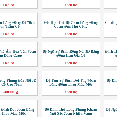
Liên hệ
Liên hệ
hờ Bằng Đồng Đỏ 70cm
Đôi Hạc Thờ Bộ 70cm Bằng Đồng
Chuông
un Trầm Cổ
Catut Đúc Thủ Công
Liên hệ
Liên hệ
Thờ Ám Hoa Văn 70cm
Bộ Ngũ Sự Đỉnh Rồng Nổi 3D Bằng
Đỉnh T
ng Đồng Catut
Đồng Hun Giả Cổ
Liên hệ
Liên hệ
ong Phụng Đúc Nổi 3D
Bộ Tam Sự Đỉnh Dơi Thọ 70cm
Bộ Đỉ
ả Cổ Cao 70cm
Bằng Đồng Thau Màu Mộc
12.500.000 ₫
Liên hệ
 Đỉnh Dơi 60cm Bằng
Bộ Đỉnh Thờ Long Phụng Khảm
Bộ Ng
 Thau Màu Mộc
Ngũ Sắc 70cm Nhiều Vàng