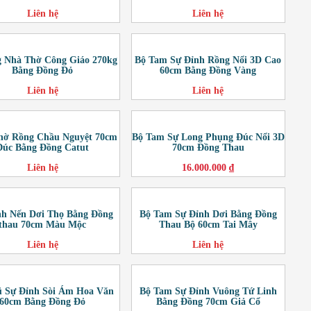
Liên hệ
Liên hệ
 Nhà Thờ Công Giáo 270kg
Bộ Tam Sự Đỉnh Rồng Nổi 3D Cao
Bằng Đồng Đỏ
60cm Bằng Đồng Vàng
Liên hệ
Liên hệ
hờ Rồng Chầu Nguyệt 70cm
Bộ Tam Sự Long Phụng Đúc Nổi 3D
Đúc Bằng Đồng Catut
70cm Đồng Thau
Liên hệ
16.000.000 ₫
nh Nến Dơi Thọ Bằng Đồng
Bộ Tam Sự Đỉnh Dơi Bằng Đồng
thau 70cm Màu Mộc
Thau Bộ 60cm Tai Mây
Liên hệ
Liên hệ
ũ Sự Đỉnh Sòi Ám Hoa Văn
Bộ Tam Sự Đỉnh Vuông Tứ Linh
60cm Bằng Đồng Đỏ
Bằng Đồng 70cm Giả Cổ