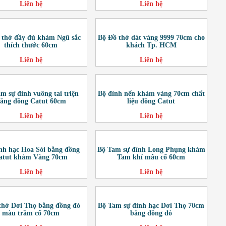
Liên hệ
Liên hệ
 thờ đầy đủ khảm Ngũ sắc
Bộ Đồ thờ dát vàng 9999 70cm cho
thích thước 60cm
khách Tp. HCM
Liên hệ
Liên hệ
m sự đỉnh vuông tai triện
Bộ đỉnh nến khảm vàng 70cm chất
ằng đồng Catut 60cm
liệu đồng Catut
Liên hệ
Liên hệ
nh hạc Hoa Sòi bằng đồng
Bộ Tam sự đỉnh Long Phụng khảm
atut khảm Vàng 70cm
Tam khí mẫu cổ 60cm
Liên hệ
Liên hệ
thờ Dơi Thọ bằng đồng đỏ
Bộ Tam sự đỉnh hạc Dơi Thọ 70cm
màu trầm cổ 70cm
bằng đồng đỏ