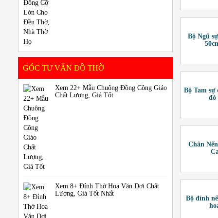
Bộ Ngũ sự
50c
GÓC TƯ VẤN ĐỒ THỜ
Xem 22+ Mẫu Chuông Đồng Công Giáo
Bộ Tam sự 
Chất Lượng, Giá Tốt
đỏ
Chân Nến
Ca
Xem 8+ Đỉnh Thờ Hoa Văn Dơi Chất
Lượng, Giá Tốt Nhất
Bộ đỉnh n
ho