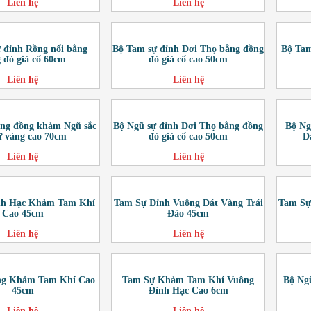
Liên hệ
Liên hệ
 đỉnh Rồng nổi bằng
Bộ Tam sự đỉnh Dơi Thọ bằng đồng
Bộ Tam
 đỏ giả cổ 60cm
đỏ giả cổ cao 50cm
Liên hệ
Liên hệ
ằng đồng khảm Ngũ sắc
Bộ Ngũ sự đỉnh Dơi Thọ bằng đồng
Bộ Ng
ữ vàng cao 70cm
đỏ giả cổ cao 50cm
D
Liên hệ
Liên hệ
nh Hạc Khảm Tam Khí
Tam Sự Đỉnh Vuông Dát Vàng Trái
Tam Sự
Cao 45cm
Đào 45cm
Liên hệ
Liên hệ
ng Khảm Tam Khí Cao
Tam Sự Khảm Tam Khí Vuông
Bộ Ng
45cm
Đỉnh Hạc Cao 6cm
Liên hệ
Liên hệ