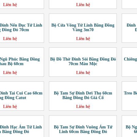
Liên hệ
Liên hệ
Đỉnh Nến Đục Tứ Linh
Bộ Cửa Võng Tứ Linh Bằng Đồng
Đỉnh
 Đồng Đỏ 70cm
Vàng 3m70
Liên hệ
Liên hệ
 Ngũ Phúc Bằng Đồng
Bộ Đồ Thờ Đỉnh Sòi Bằng Đồng Đỏ
Chiêng
hau Bộ 60cm
70cm Màu Mộc
Liên hệ
Liên hệ
Đỉnh Tai Cui Cao 60cm
Bộ Tam Sự Đỉnh Dơi Thọ 60cm
Treo B
ng Đồng Catut
Bằng Đồng Đỏ Giả Cổ
Liên hệ
Liên hệ
 Đỉnh Hạc Ám Tứ Linh
Bộ Tam Sự Đỉnh Vuông Ám Tứ
Bộ Ng
 Bằng Đồng Đỏ
Linh 60cm Bằng Đồng Đỏ
6