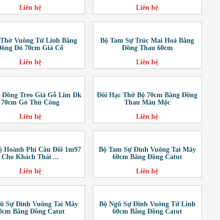
Liên hệ
Liên hệ
 Thờ Vuông Tứ Linh Bằng
Bộ Tam Sự Trúc Mai Hoá Bằng
Đồng Đỏ 70cm Giả Cổ
Đồng Thau 60cm
Liên hệ
Liên hệ
 Đồng Treo Giá Gỗ Lim Đk
Đôi Hạc Thờ Bộ 70cm Bằng Đồng
70cm Gò Thủ Công
Thau Màu Mộc
Liên hệ
Liên hệ
ộ Hoành Phi Câu Đối 1m97
Bộ Tam Sự Đỉnh Vuông Tai Mây
Cho Khách Thái ...
60cm Bằng Đồng Catut
Liên hệ
Liên hệ
ũ Sự Đỉnh Vuông Tai Mây
Bộ Ngũ Sự Đỉnh Vuông Tứ Linh
0cm Bằng Đồng Catut
60cm Bằng Đồng Catut