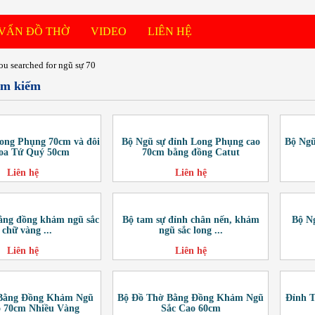
 VẤN ĐỒ THỜ
VIDEO
LIÊN HỆ
ou searched for ngũ sự 70
ìm kiếm
ong Phụng 70cm và đôi
Bộ Ngũ sự đỉnh Long Phụng cao
Bộ Ngũ
oa Tứ Quý 50cm
70cm bằng đồng Catut
Liên hệ
Liên hệ
ằng đồng khảm ngũ sắc
Bộ tam sự đỉnh chân nến, khảm
Bộ N
 chữ vàng ...
ngũ sắc long ...
Liên hệ
Liên hệ
Bằng Đồng Khảm Ngũ
Bộ Đồ Thờ Bằng Đồng Khảm Ngũ
Đỉnh 
o 70cm Nhiều Vàng
Sắc Cao 60cm