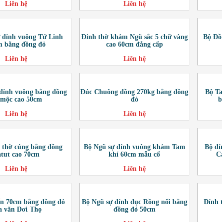
Liên hệ
Liên hệ
 đỉnh vuông Tứ Linh
Đỉnh thờ khảm Ngũ sắc 5 chữ vàng
Bộ Đồ
m bằng đồng đỏ
cao 60cm đẳng cấp
Liên hệ
Liên hệ
đỉnh vuông bằng đồng
Đúc Chuông đồng 270kg bằng đồng
Bộ Ta
 mộc cao 50cm
đỏ
b
Liên hệ
Liên hệ
 thờ cúng bằng đồng
Bộ Ngũ sự đỉnh vuông khảm Tam
Bộ đỉ
tut cao 70cm
khí 60cm mẫu cổ
C
Liên hệ
Liên hệ
ến 70cm bằng đồng đỏ
Bộ Ngũ sự đỉnh đục Rồng nổi bằng
Đỉnh 
a văn Dơi Thọ
đồng đỏ 50cm