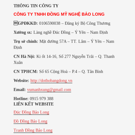
THÔNG TIN CÔNG TY
CÔNG TY TNHH ĐỒNG MỸ NGHỆ BẢO LONG
GPĐKKD:
0106590038 – Đăng ký Bộ Công Thương
Xưởng sx:
Làng nghề Đúc Đồng – Ý Yên – Nam Định
Trụ sở chính:
Mặt đường 57A – TT. Lâm – Ý Yên – Nam
Định
CN Hà Nội:
Ki ốt 14-16, Số 277 Nguyễn Trãi – Q. Thanh
Xuân
CN TPHCM:
Số 65 Cộng Hoà – P.4 – Q. Tân Bình
Website:
http://dothobangdong.vn
Email:
vumanhxung@gmail.com
Hotline:
0915 979 388
LIÊN KẾT WEBSITE
Đúc Đồng Bảo Long
Đồ Đồng Bảo Long
Tranh Đồng Bảo Long